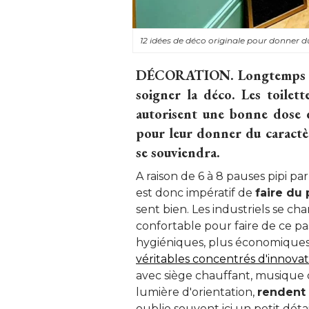
12 idées de déco originale pour donner du
DÉCORATION.
 Longtemps b
soigner la déco. Les toilet
autorisent une bonne dose de
pour leur donner du caractè
se souviendra. 
A raison de 6 à 8 pauses pipi par 
est donc impératif de
faire du 
sent bien. Les industriels se cha
confortable pour faire de ce p
hygiéniques, plus économiques
véritables concentrés d'innova
avec siège chauffant, musique 
lumière d'orientation, 
rendent
oublie souvent ici un petit détail