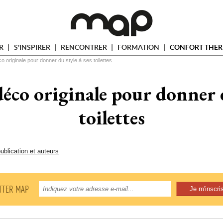
ER
S'INSPIRER
RENCONTRER
FORMATION
CONFORT THER
o originale pour donner du style à ses toilettes
déco originale pour donner d
toilettes
ublication et auteurs
TTER MAP