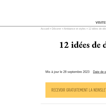
VISIT
Vous êtes ici
Accueil
 » 
Décorer
 » 
Ambiance et styles
 » 
12 idées de déc
12 idées de 
Mis à jour le 28 septembre 2023
Date de p
RECEVOIR GRATUITEMENT LA NEWSLE