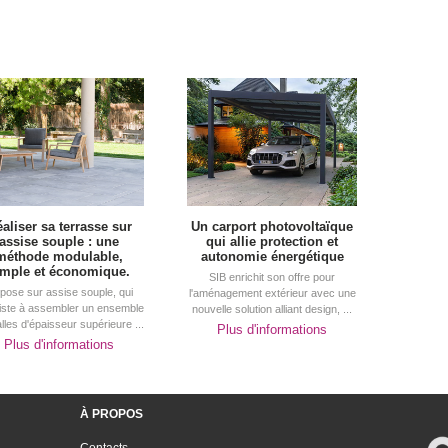
aliser sa terrasse sur
Un carport photovoltaïque
assise souple : une
qui allie protection et
méthode modulable, 
autonomie énergétique
imple et économique.
SIB enrichit son offre pour
pose sur assise souple, qui
l'aménagement extérieur avec une
iste à assembler un ensemble
nouvelle solution alliant design, ...
lles d'épaisseur supérieure ...
Plus d'informations
Plus d'informations
À PROPOS