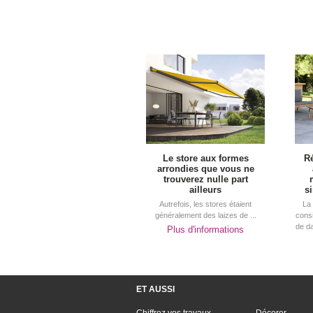
Le store aux formes
Ré
arrondies que vous ne
trouverez nulle part
ailleurs
s
Autrefois, les stores étaient
La 
généralement des laizes de ...
cons
de da
Plus d'informations
ET AUSSI