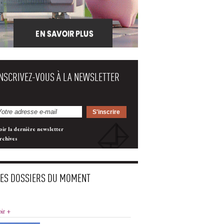
INSCRIVEZ-VOUS À LA NEWSLETTER
oir la dernière newsletter
rchives
LES DOSSIERS DU MOMENT
oir +