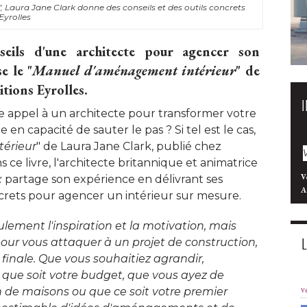
", Laura Jane Clark donne des conseils et des outils concrets 
Eyrolles
seils d'une architecte pour agencer son
e le "
Manuel d'aménagement intérieur
" de 
tions Eyrolles.
re appel à un architecte pour transformer votre
 en capacité de sauter le pas ? Si tel est le cas, 
érieur
" de Laura Jane Clark, publié chez 
s ce livre, l'architecte britannique et animatrice
V
x
partage son expérience en délivrant ses
A
crets pour agencer un intérieur sur mesure. 
lement l'inspiration et la motivation, mais
our vous attaquer à un projet de construction, 
on finale. Que vous souhaitiez agrandir, 
l que soit votre budget, que vous ayez de
v
n de maisons ou que ce soit votre premier