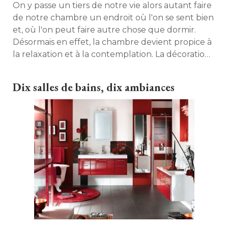
On y passe un tiers de notre vie alors autant faire
de notre chambre un endroit où l'on se sent bien
et, où l'on peut faire autre chose que dormir. 
Désormais en effet, la chambre devient propice à 
la relaxation et à la contemplation. La décoration
permet d'en faire un cocon, un endroit où l'on
aime prendre des moments rien qu'à soi. "Esprit
Dix salles de bains, dix ambiances
nordique", "zen", "chalet montagnard"... 
Découvrez dix ambiances à recréer chez vous ! 