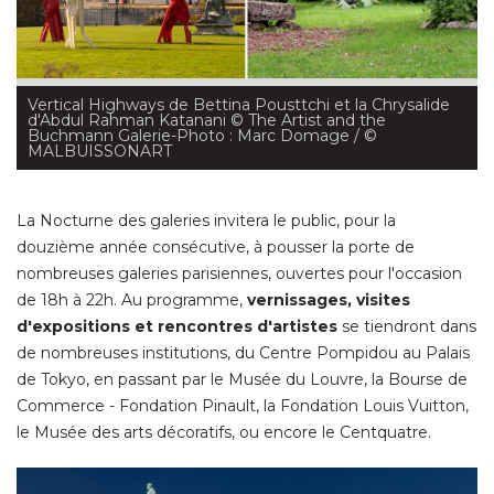
Vertical Highways de Bettina Pousttchi et la Chrysalide
d'Abdul Rahman Katanani
 © The Artist and the 
Buchmann Galerie-Photo : Marc Domage / © 
MALBUISSONART
La Nocturne des galeries invitera le public, pour la
douzième année consécutive, à pousser la porte de
nombreuses galeries parisiennes, ouvertes pour l'occasion
de 18h à 22h. Au programme, 
vernissages, visites
d'expositions et rencontres d'artistes
se tiendront dans
de nombreuses institutions, du Centre Pompidou au Palais
de Tokyo, en passant par le Musée du Louvre, la Bourse de
Commerce - Fondation Pinault, la Fondation Louis Vuitton, 
le Musée des arts décoratifs, ou encore le Centquatre. 