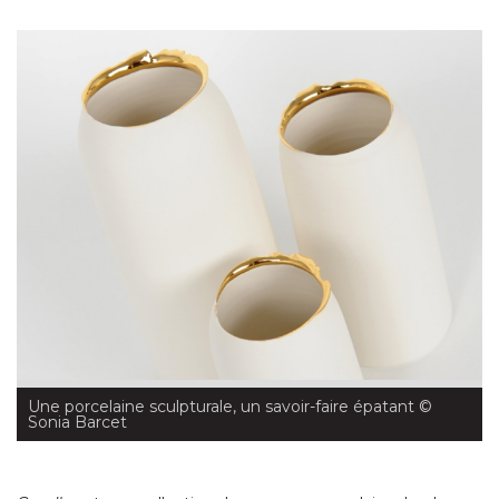
Une porcelaine sculpturale, un savoir-faire épatant
 © 
Sonia Barcet