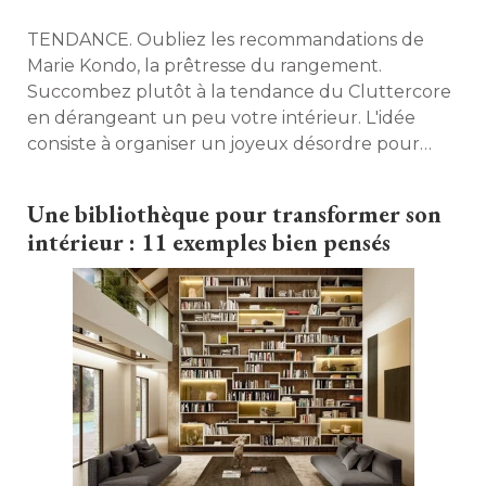
TENDANCE. Oubliez les recommandations de
Marie Kondo, la prêtresse du rangement. 
Succombez plutôt à la tendance du Cluttercore
en dérangeant un peu votre intérieur. L'idée
consiste à organiser un joyeux désordre pour
personnaliser la décoration de votre logement. Si
vous ne savez pas comment procéder, suivez les
Une bibliothèque pour transformer son
conseils de Maison à part. 
intérieur : 11 exemples bien pensés