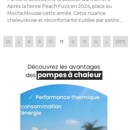
Après la teinte Peach Fuzz en 2024, place au
Mocha Mousse cette année. Cette nuance
chaleureuse et réconfortante s'utilise par petites
touches ou en total look. Maison à part vous
donne des idées pour l'intégrer dans votre
intérieur. 
11
[1]
«
8
9
10
12
13
14
»
[307]