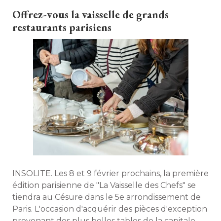
comment créer une bibliothèque unique avec
Offrez-vous la vaisselle de grands
Bérénice Curt. 
restaurants parisiens
INSOLITE. Les 8 et 9 février prochains, la première
édition parisienne de "La Vaisselle des Chefs" se 
tiendra au Césure dans le 5e arrondissement de
Paris. L'occasion d'acquérir des pièces d'exception
provenant des plus belles tables de la capitale. 