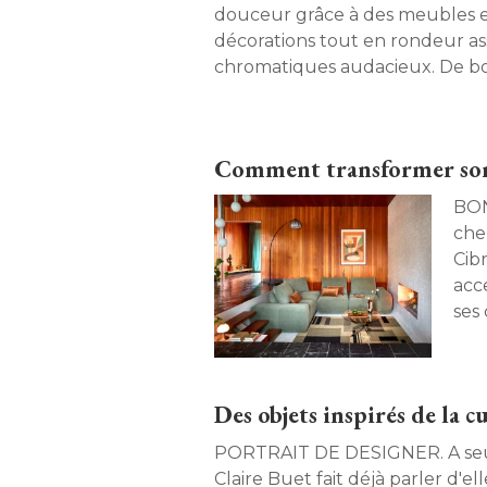
douceur grâce à des meubles e
décorations tout en rondeur ass
chromatiques audacieux. De bon
Comment transformer son 
BONNES F
chez
Cib
acc
ses
crée
Des objets inspirés de la cu
PORTRAIT DE DESIGNER. A seulement 26 ans, 
Claire Buet fait déjà parler d'el