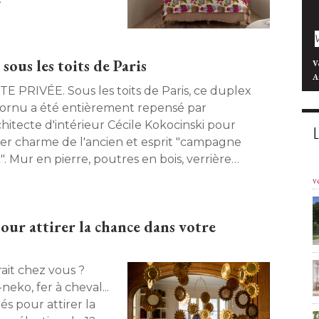
ous les toits de Paris
V
A
E. Sous les toits de Paris, ce duplex
cornu a été entièrement repensé par
chitecte d'intérieur Cécile Kokocinski pour
er charme de l'ancien et esprit "campagne
". Mur en pierre, poutres en bois, verrière
elier et escalier chiné viennent sublimer cet
v
artement atypique. 
our attirer la chance dans votre
ait chez vous ? 
eko, fer à cheval... 
és pour attirer la