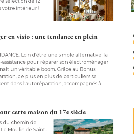
e sélection de 12
otre intérieur ! 
r en visio : une tendance en plein
 d'être une simple alternative, la
io-assistance pour réparer son électroménager
naît un véritable boom. Grâce au Bonus
ration, de plus en plus de particuliers se
cent dans l'autoréparation, accompagnés à 
tance par des techniciens. Une solution
nomique et pratique pour prolonger la vie de 
appareils ! 
our cette maison du 17e siècle
Le Moulin de Saint-