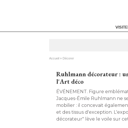
VISIT
Vous êtes ici
Accueil
 » 
Décorer
Ruhlmann décorateur : un
l'Art déco
ÉVÉNEMENT. Figure emblématique de l'Art déco, 
Jacques-Émile Ruhlmann ne se l
mobilier : il concevait égalemen
et des tissus d'exception. L'ex
décorateur" lève le voile sur c
travail. 