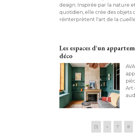
design. Inspirée par la nature e
quotidien, elle crée des objets 
réinterprètent l'art de la cueille
Miroirs, vases et accessoires : d
pleines de sens et de finesse. 
Les espaces d'un apparteme
déco
AVANT-APRÈ
app
piè
Art
aud
su r
[1]
«
7
8