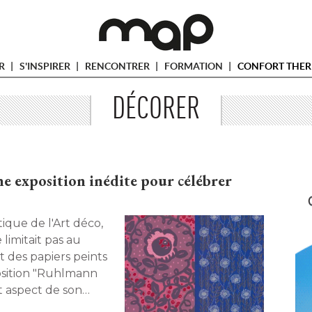
ER
S'INSPIRER
RENCONTRER
FORMATION
CONFORT THER
DÉCORER
e exposition inédite pour célébrer
imitait pas au
t des papiers peints
position "Ruhlmann
et aspect de son