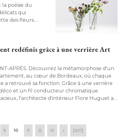
t la poésie du
délicats qui
tte des fleurs. 
écouvrez ses créations
nt redéfinis grâce à une verrière Art
S. Découvrez la métamorphose d'un
artement, au cœur de Bordeaux, où chaque
ce a retrouvé sa fonction. Grâce à une verrière
 déco et un fil conducteur chromatique
acieux, l'architecte d'intérieur Flore Huguet a
éinventer les lieux avec élégance. 
10
9
11
12
13
»
[307]