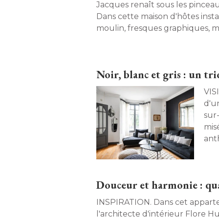
Jacques renaît sous les pinceaux
Dans cette maison d'hôtes inst
moulin, fresques graphiques, m
ambiance chaleureuse compos
unique. 
Noir, blanc et gris : un t
VISITE E
d'u
sur-
misé
ant
de 
Douceur et harmonie : qua
INSPIRATION. Dans cet appartement bordelais, 
l'architecte d'intérieur Flore 