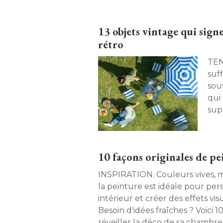
13 objets vintage qui sig
rétro
TENDANCE. Com
suf
sou
qui
sup
obje
10 façons originales de p
INSPIRATION. Couleurs vives, motifs géométriques, 
la peinture est idéale pour per
intérieur et créer des effets vis
Besoin d'idées fraîches ? Voici 1
réveiller la déco de sa chambre.