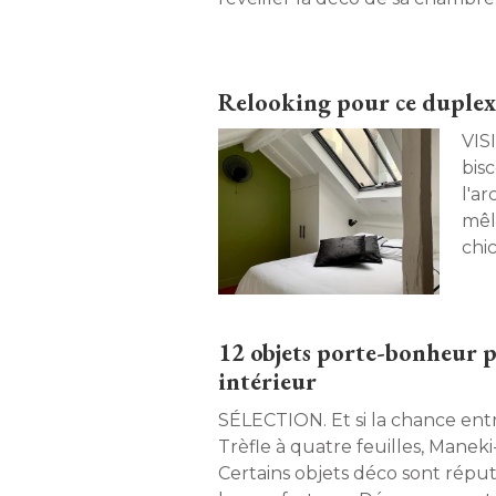
Relooking pour ce duplex s
VISITE PRIVÉ
bis
l'ar
mêl
chic
d'at
app
12 objets porte-bonheur p
intérieur
SÉLECTION. Et si la chance entr
Trèfle à quatre feuilles, Maneki-n
Certains objets déco sont réput