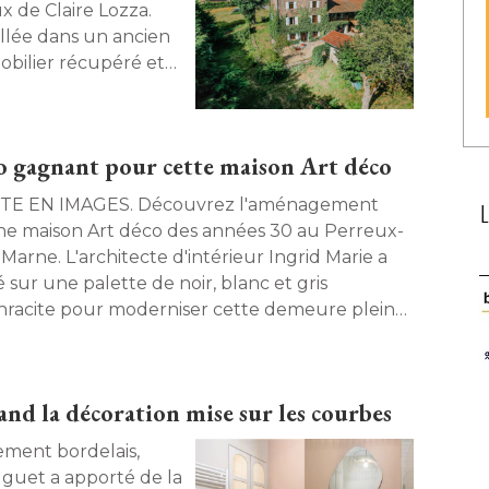
 de Claire Lozza. 
allée dans un ancien
obilier récupéré et
ent une déco
rio gagnant pour cette maison Art déco
N IMAGES. Découvrez l'aménagement
ne maison Art déco des années 30 au Perreux-
Marne. L'architecte d'intérieur Ingrid Marie a
 sur une palette de noir, blanc et gris
hracite pour moderniser cette demeure pleine
charme. Un pari audacieux et réussi ! 
nd la décoration mise sur les courbes
Huguet a apporté de la