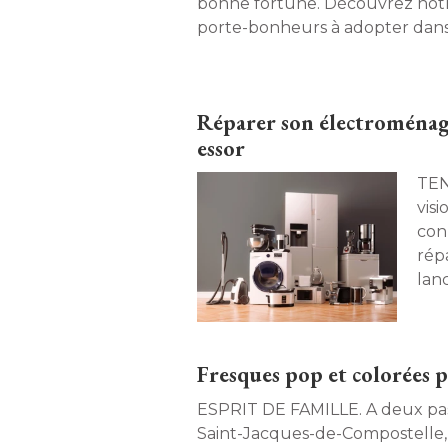
bonne fortune. Découvrez notr
porte-bonheurs à adopter dans v
Réparer son électroménage
essor
TENDANCE. Loin
vis
con
répa
lan
dis
éco
ses 
Fresques pop et colorées p
ESPRIT DE FAMILLE. A deux pas du chemin de
Saint-Jacques-de-Compostelle, 