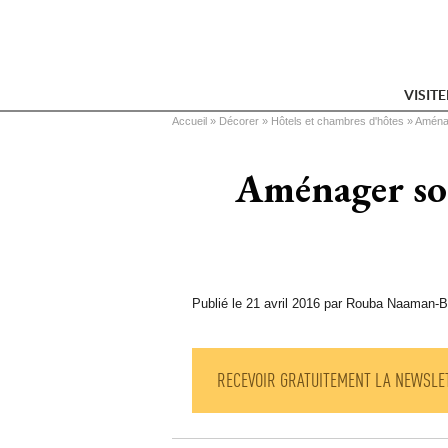
VISIT
Vous êtes ici
Accueil
 » 
Décorer
 » 
Hôtels et chambres d'hôtes
 » 
Aménage
Aménager son 
Publié le 21 avril 2016 par Rouba Naaman-
RECEVOIR GRATUITEMENT LA NEWSLE