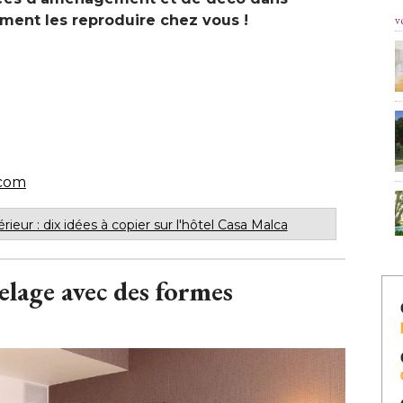
mment les reproduire chez vous !
v
.com
eur : dix idées à copier sur l'hôtel Casa Malca
elage avec des formes