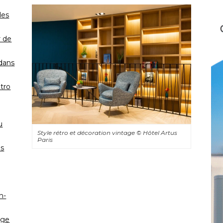
des
r de
 dans
tro
u
Style rétro et décoration vintage
© Hôtel Artus 
Paris
es
n-
uge