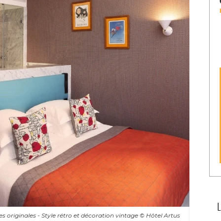
 originales - Style rétro et décoration vintage
© Hôtel Artus 