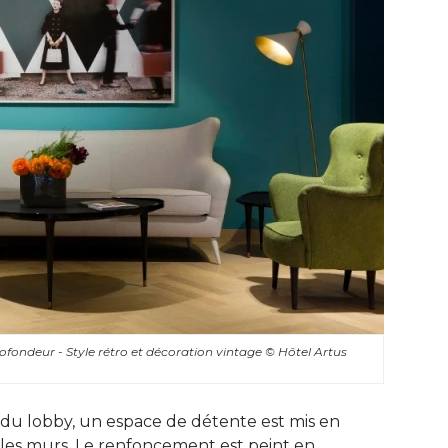
rofondeur - Style rétro et décoration vintage
© Hôtel Artus 
du lobby, un espace de détente est mis en
 les murs. Le renfoncement est peint en