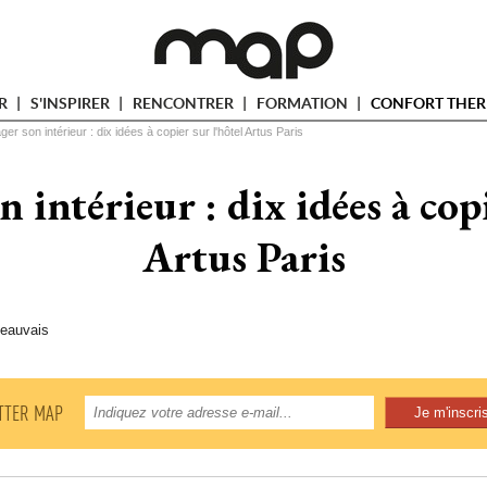
ER
S'INSPIRER
RENCONTRER
FORMATION
CONFORT THER
r son intérieur : dix idées à copier sur l'hôtel Artus Paris
intérieur : dix idées à copi
Artus Paris
Beauvais
TTER MAP