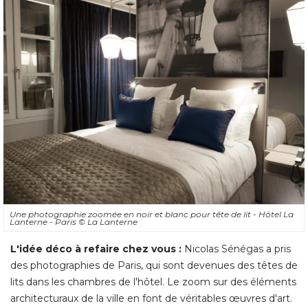
Une photographie zoomée en noir et blanc pour tête de lit - Hôtel La
Lanterne - Paris
© La Lanterne
L'idée déco à refaire chez vous :
Nicolas Sénégas a pris
des photographies de Paris, qui sont devenues des têtes de
lits dans les chambres de l'hôtel. Le zoom sur des éléments
architecturaux de la ville en font de véritables œuvres d'art.