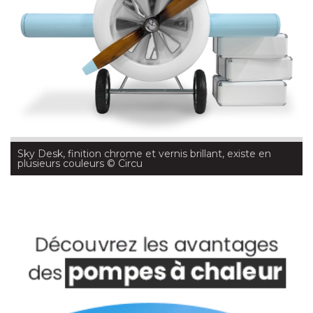
Sky Desk, finition chrome et vernis brillant, existe en
plusieurs couleurs
 © Circu