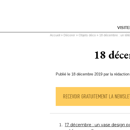
VISIT
Vous êtes ici
Accueil
 » 
Décorer
 » 
Objets déco
 » 
18 décembre : un télé
18 déce
Publié le 18 décembre 2019 par la rédaction
RECEVOIR GRATUITEMENT LA NEWSLE
17 décembre : un vase design p