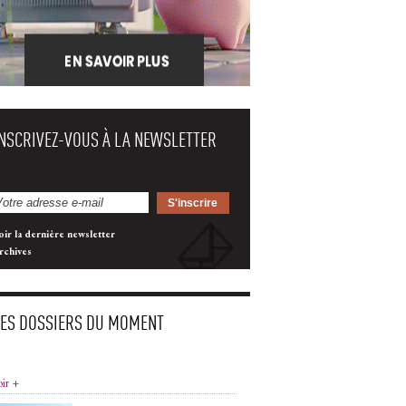
INSCRIVEZ-VOUS À LA NEWSLETTER
oir la dernière newsletter
rchives
LES DOSSIERS DU MOMENT
oir +