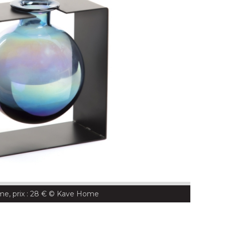
e, prix : 28 €
 © Kave Home