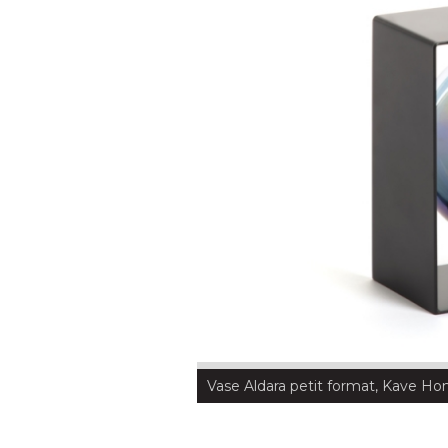
Vase Aldara petit format, Kave Hom