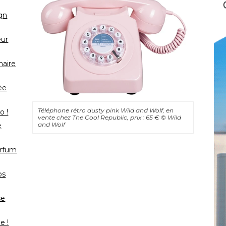
gn
eur
naire
ée
Téléphone rétro dusty pink Wild and Wolf, en
o !
vente chez The Cool Republic, prix : 65 € 
© Wild 
and Wolf
e
arfum
os
se
e !