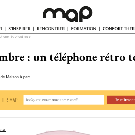
ER
S'INSPIRER
RENCONTRER
FORMATION
CONFORT THER
phone rétro tout rose
mbre : un téléphone rétro t
 de Maison à part
TTER MAP
our