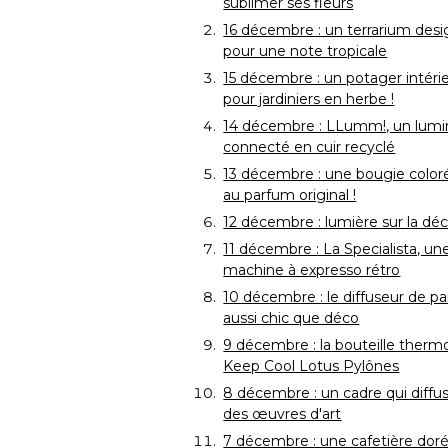
sublimer ses fleurs
16 décembre : un terrarium desi
pour une note tropicale
15 décembre : un potager intéri
pour jardiniers en herbe !
14 décembre : LLumm!, un lumi
connecté en cuir recyclé
13 décembre : une bougie color
au parfum original !
12 décembre : lumière sur la déc
11 décembre : La Specialista, un
machine à expresso rétro
10 décembre : le diffuseur de p
aussi chic que déco
9 décembre : la bouteille therm
Keep Cool Lotus Pylônes
8 décembre : un cadre qui diffu
des œuvres d'art
7 décembre : une cafetière doré