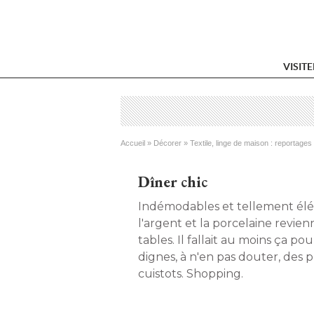
VISIT
Vous êtes ici
Accueil
 » 
Décorer
 » 
Textile, linge de maison : reportages
Dîner chic
Indémodables et tellement élégan
l'argent et la porcelaine revien
tables. Il fallait au moins ça pou
dignes, à n'en pas douter, des 
cuistots. Shopping. 