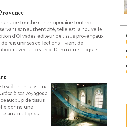
 Provence
ner une touche contemporaine tout en
servant son authenticité, telle est la nouvelle
ition d'Olivades, éditeur de tissus provençaux. 
 de rajeunir ses collections, il vient de
laborer avec la créatrice Dominique Picquier. 
m sur une entreprise qui sait évoluer avec son
s. 
ure
textile n'est pas une
râce à ses voyages à 
e beaucoup de tissus
 elle donne une
tte aux multiples