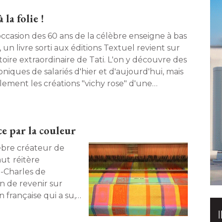
la folie !
'occasion des 60 ans de la célèbre enseigne à bas
, un livre sorti aux éditions Textuel revient sur
stoire extraordinaire de Tati. L'on y découvre des
niques de salariés d'hier et d'aujourd'hui, mais
lement les créations "vichy rose" d'une 
taine d'artistes et designers réunis pour cet
versaire. 
e par la couleur
lèbre créateur de
tère
-Charles de
n de revenir sur
 française qui a su, 
dans l'univers du