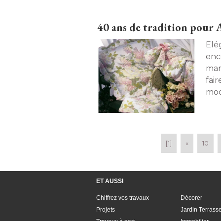
Pierre, le quartier préféré des c
40 ans de tradition pour 
Elé
enc
mar
fai
mod
a s
[1]
«
10
ET AUSSI
Chiffrez vos travaux
Décorer
Projets
Jardin Terrass