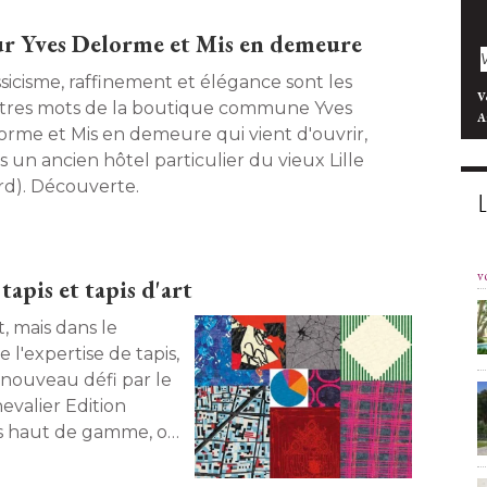
r Yves Delorme et Mis en demeure
ssicisme, raffinement et élégance sont les
V
tres mots de la boutique commune Yves
A
orme et Mis en demeure qui vient d'ouvrir, 
s un ancien hôtel particulier du vieux Lille
rd). Découverte. 
v
tapis et tapis d'art
 mais dans le
l'expertise de tapis, 
n nouveau défi par le
hevalier Edition
is haut de gamme, où 
on artistique. 