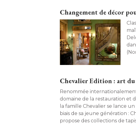
Changement de décor pou
Cla
maî
Del
dan
(No
Chevalier Edition : art du 
Renommée internationalement,
domaine de la restauration et de 
la famille Chevalier se lance u
biais de sa jeune génération : C
propose des collections de tap
l'objet devient support de créati