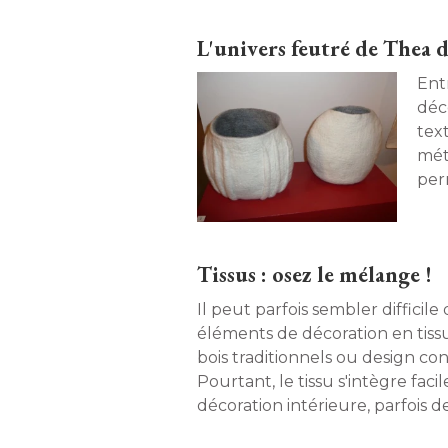
L'univers feutré de Thea 
Ent
déc
text
méta
per
créa
Tissus : osez le mélange !
Il peut parfois sembler difficile
éléments de décoration en tissu
bois traditionnels ou design con
Pourtant, le tissu s'intègre fa
décoration intérieure, parfois 
surprenante. Découvrez les pro