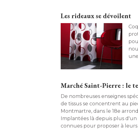
à Part. 
Les rideaux se dévoilent
Coq
prot
pou
nou
une
habi
Marché Saint-Pierre : le t
De nombreuses enseignes spécia
de tissus se concentrent au pie
Montmartre, dans le 18e arrondi
Implantées là depuis plus d'un s
connues pour proposer à leurs
affaires. Reportage au cœur d