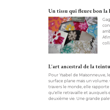
Un tissu qui fleure bon la
Gag
con
amb
Afin
col
Zoo
temp
L'art ancestral de la teint
Pour Ysabel de Maisonneuve, le 
surface plane mais un volume. G
travers le monde, elle rapport
qu'elle retravaille et auxquels
deuxième vie. Une grande pale
couleurs... 