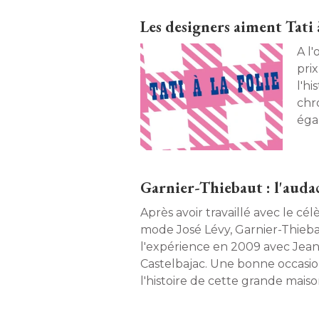
Les designers aiment Tati à 
A l
prix
l'hi
chro
éga
ving
anni
Garnier-Thiebaut : l'audac
Après avoir travaillé avec le cé
mode José Lévy, Garnier-Thiebaut réi
l'expérience en 2009 avec Jean
Castelbajac. Une bonne occasio
l'histoire de cette grande maison
grâce à sa créativité, s'imposer 
linge de maison. 