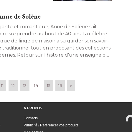
outurières. 
Anne de Solène
gante et romantique, Anne de Solène sait
ore surprendre au bout de 40 ans. La célèbre
que de linge de maison a su garder son savoir-
re traditionnel tout en proposant des collections
ernes. Retour sur l'histoire d'une enseigne qui
u évoluer avec son temps. 
14
11
12
13
15
16
»
À PROPOS
Contacts
e
Publicité / Référencer vos produits