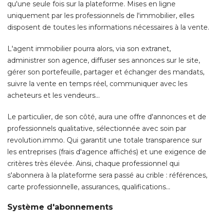
administrer son agence, diffuser ses annonces sur le site, 
gérer son portefeuille, partager et échanger des mandats, 
suivre la vente en temps réel, communiquer avec les
acheteurs et les vendeurs... 
Le particulier, de son côté, aura une offre d'annonces et de
professionnels qualitative, sélectionnée avec soin par
revolution.immo. Qui garantit une totale transparence sur
les entreprises (frais d'agence affichés) et une exigence de
critères très élevée. Ainsi, chaque professionnel qui
s'abonnera à la plateforme sera passé au crible : références, 
carte professionnelle, assurances, qualifications... 
Système d'abonnements
"Nous ne prenons pas de commissions
, expliquent les deux 
associés. 
Mais nous avons un système d'abonnement
mensuel, qui pourrait évoluer"
. Ainsi, un agent devra 
débourser au moins 350 euros HT par mois. Pour les