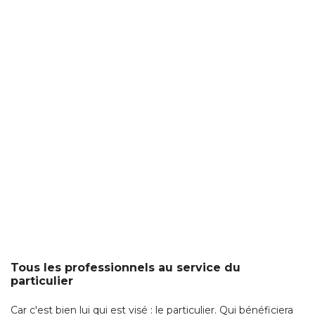
Tous les professionnels au service du
particulier
Car c'est bien lui qui est visé : le particulier. Qui bénéficiera
d'une interface dédiée sur laquelle il pourra choisir son bien, 
ou son agent immobilier ou encore son professionnels de
travaux. 