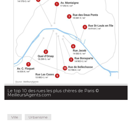
Le top 10 des rues les plus chères de Paris
 © 
MeilleursAgents.com
Ville
Urbanisme