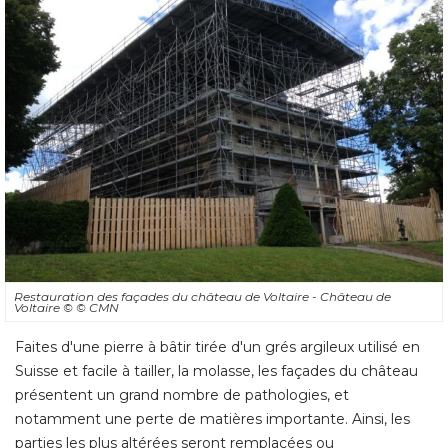
Restauration des façades du château de Voltaire - Château de
Voltaire
© © CMN
Faites d'une pierre à bâtir tirée d'un grés argileux utilisé en
Suisse et facile à tailler, la molasse, les façades du château
présentent un grand nombre de pathologies, et
notamment une perte de matières importante. Ainsi, les
parties les plus altérées seront remplacées ou