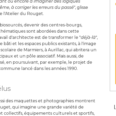
rant ou encore à imaginer des logiques
ême, à corriger les erreurs du passé
", glisse 
e l'Atelier du Rouget. 
iosourcés, devenir des centres-bourgs, 
 thématiques sont abordées dans cette
ravail d'architecte est de transformer le "
déjà-là
", 
bâti et les espaces publics existants, à l'image
colaire de Marmiers, à Aurillac, qui abritera un
ipaux et un pôle associatif. Mais aussi, de
é, en poursuivant, par exemple, le projet de
commune lancé dans les années 1990. 
élus
aussi des maquettes et photographies montrent
ouget, qui imagine une grande variété de
 collectifs, équipements culturels et sportifs, 