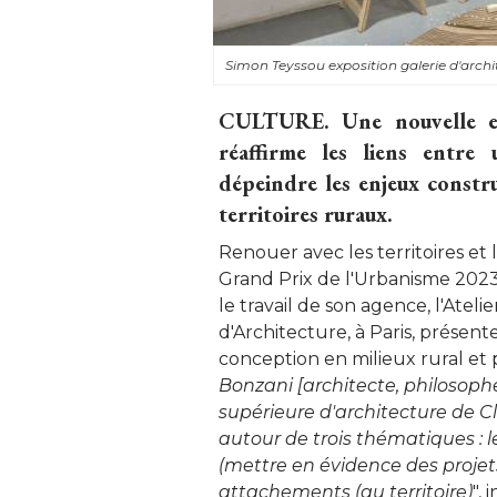
Simon Teyssou exposition galerie d'arch
CULTURE.
Une nouvelle ex
réaffirme les liens entre 
dépeindre les enjeux constru
territoires ruraux. 
Renouer avec les territoires et 
Grand Prix de l'Urbanisme 2023
le travail de son agence, l'Ateli
d'Architecture, à Paris, présent
conception en milieux rural et p
Bonzani [architecte, philosoph
supérieure d'architecture de C
autour de trois thématiques : l
(mettre en évidence des projet
attachements (au territoire)
",