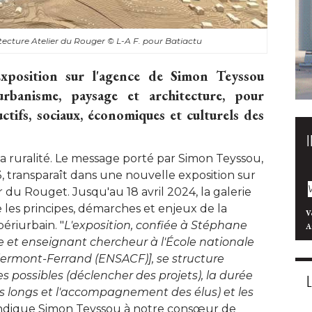
itecture Atelier du Rouger
© L-A F. pour Batiactu
position sur l'agence de Simon Teyssou
urbanisme, paysage et architecture, pour
ctifs, sociaux, économiques et culturels des
la ruralité. Le message porté par Simon Teyssou, 
, transparaît dans une nouvelle exposition sur
er du Rouget. Jusqu'au 18 avril 2024, la galerie
e les principes, démarches et enjeux de la
V
ériurbain. "
L'exposition, confiée à Stéphane
A
e et enseignant chercheur à l'École nationale
lermont-Ferrand (ENSACF)], se structure
es possibles (déclencher des projets), la durée
s longs et l'accompagnement des élus) et les 
 indique Simon Teyssou à notre consœur de 