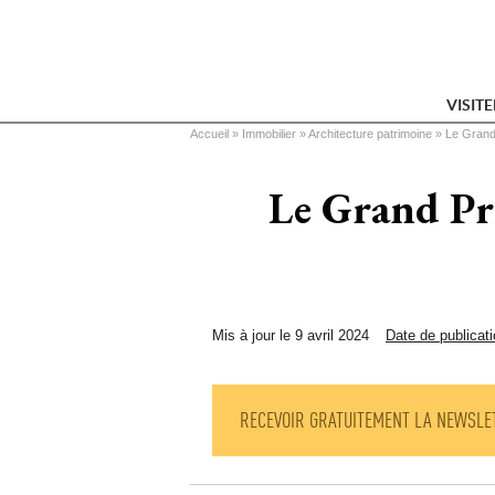
VISIT
Vous êtes ici
Accueil
 » 
Immobilier
 » 
Architecture patrimoine
 » 
Le Grand
Le Grand Pr
Mis à jour le 9 avril 2024
Date de publicati
RECEVOIR GRATUITEMENT LA NEWSLE