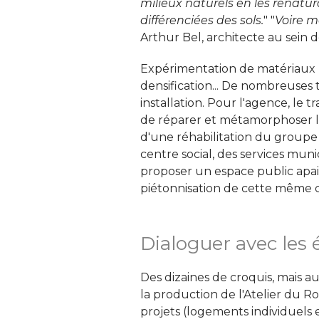
milieux naturels en les renatu
différenciées des sols.
" "
Voire m
Arthur Bel, architecte au sein d
Expérimentation de matériaux b
densification... De nombreuses
installation. Pour l'agence, le t
de réparer et métamorphoser le 
d'une réhabilitation du groupe s
centre social, des services munic
proposer un espace public apais
piétonnisation de cette même 
Dialoguer avec les 
Des dizaines de croquis, mais 
la production de l'Atelier du R
projets (logements individuels et