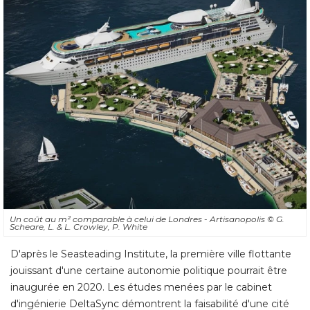
Un coût au m² comparable à celui de Londres - Artisanopolis
© G. 
Scheare, L. & L. Crowley, P. White
D'après le Seasteading Institute, la première ville flottante
jouissant d'une certaine autonomie politique pourrait être
inaugurée en 2020. Les études menées par le cabinet
d'ingénierie DeltaSync démontrent la faisabilité d'une cité 