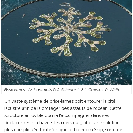
Brise lames - Artisanopolis
© G. Scheare, L. & L. Crowley, P. White
Un vaste système de brise-lames doit entourer la cité 
lacustre afin de la protéger des assauts de l'océan. Cette
structure amovible pourra l'accompagner dans ses
déplacements à travers les mers du globe. Une solution
plus compliquée toutefois que le Freedom Ship, sorte de