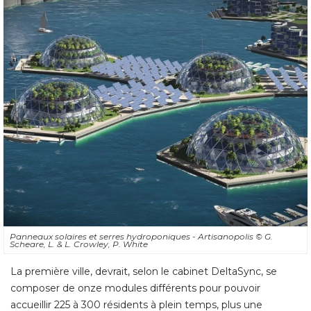
Panneaux solaires et serres hydroponiques - Artisanopolis
© G. 
Scheare, L. & L. Crowley, P. White
La première ville, devrait, selon le cabinet DeltaSync, se
composer de onze modules différents pour pouvoir
accueillir 225 à 300 résidents à plein temps, plus une