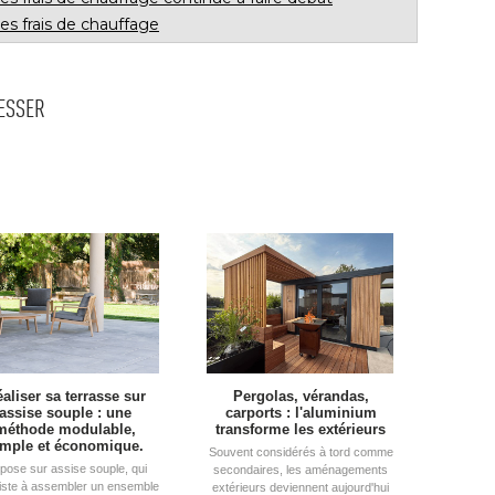
des frais de chauffage
RESSER
aliser sa terrasse sur
Pergolas, vérandas, 
assise souple : une
carports : l'aluminium
méthode modulable, 
transforme les extérieurs
imple et économique.
Souvent considérés à tord comme
pose sur assise souple, qui
secondaires, les aménagements
iste à assembler un ensemble
extérieurs deviennent aujourd'hui