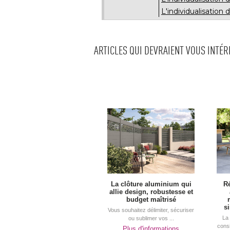
L'individualisation 
ARTICLES QUI DEVRAIENT VOUS INTÉ
La clôture aluminium qui
Ré
allie design, robustesse et
budget maîtrisé
s
Vous souhaitez délimiter, sécuriser
La 
ou sublimer vos ...
cons
Plus d'informations