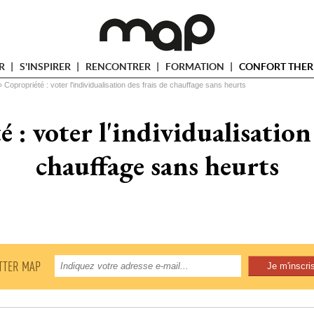
ER
S'INSPIRER
RENCONTRER
FORMATION
CONFORT THER
» 
Copropriété : voter l'individualisation des frais de chauffage sans heurts
 : voter l'individualisation 
chauffage sans heurts
TTER MAP