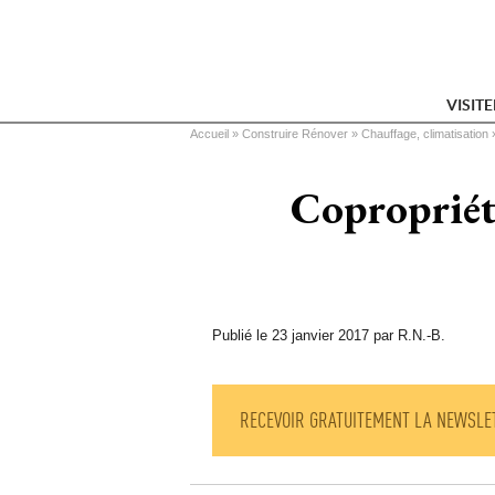
VISIT
Vous êtes ici
Accueil
 » 
Construire Rénover
 » 
Chauffage, climatisation
 
Copropriété
Publié le 23 janvier 2017 par R.N.-B.
RECEVOIR GRATUITEMENT LA NEWSLE