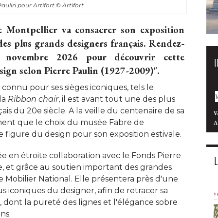
aulin pour Artifort
© Artifort
 Montpellier va consacrer son exposition
n des plus grands designers français. Rendez-
 novembre 2026 pour découvrir cette
sign selon Pierre Paulin (1927-2009)". 
connu pour ses sièges iconiques, tels le
la
Ribbon chair
, il est avant tout une des plus 
is du 20e siècle. A la veille du centenaire de sa
V
ement que le choix du musée Fabre de
A
e figure du design pour son exposition estivale. 
ée en étroite collaboration avec le Fonds Pierre
e, et grâce au soutien important des grandes
e Mobilier National. Elle présentera près d'une
s iconiques du designer, afin de retracer sa
v
l, dont la pureté des lignes et l'élégance sobre
s. 