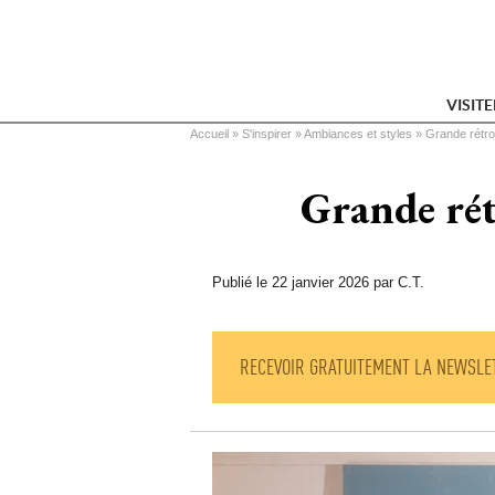
VISIT
Vous êtes ici
Accueil
 » 
S'inspirer
 » 
Ambiances et styles
 » 
Grande rétros
Grande rét
Publié le 22 janvier 2026 par C.T.
RECEVOIR GRATUITEMENT LA NEWSLE