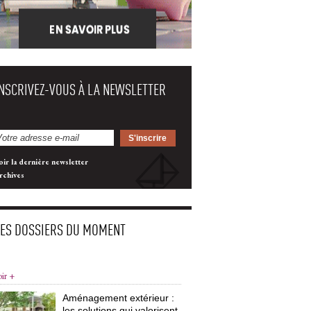
INSCRIVEZ-VOUS À LA NEWSLETTER
oir la dernière newsletter
rchives
LES DOSSIERS DU MOMENT
oir +
Aménagement extérieur : 
les solutions qui valorisent