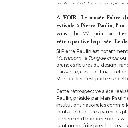
Fauteuil F562 dit Big Mushroom, Pierre P
A VOIR. 
Le musée Fabre de
estivale à Pierre Paulin, l'u
vous du 27 juin au 1er
rétrospective baptisée "Le de
Si Pierre Paulin est notamment 
Mushroom
, la 
Tongue chair
ou 
grandes figures du design frança
naissance, c'est tout naturell
Montpellier s'est porté sur cett
Cette rétrospective a été réalis
Paulin, présidé par Maïa Paulin
institutions nationales comme l
centaine de pièces parmi les plu
carrière et d'honorer son travai
continuent à inspirer les création