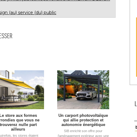
sign (au) service (du) public
RESSER
Le store aux formes
Un carport photovoltaïque
rrondies que vous ne
qui allie protection et
trouverez nulle part
autonomie énergétique
ailleurs
SIB enrichit son offre pour
utrefois, les stores étaient
l'aménagement extérieur avec une