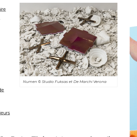
ire
e
Numen
© Studio Fuksas et De Marchi Verona
de
ieurs