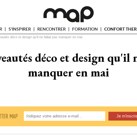
ER
S'INSPIRER
RENCONTRER
FORMATION
CONFORT THER
autés déco et design qu'il ne fallait pas manquer en mai
autés déco et design qu'il n
manquer en mai
TTER MAP