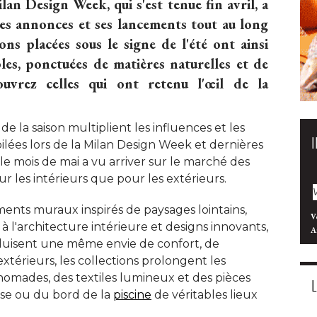
an Design Week, qui s'est tenue fin avril, a
ses annonces et ses lancements tout au long
ons placées sous le signe de l'été ont ainsi
les, ponctuées de matières naturelles et de
ouvrez celles qui ont retenu l'œil de la
e la saison multiplient les influences et les
lées lors de la Milan Design Week et dernières
 le mois de mai a vu arriver sur le marché des
r les intérieurs que pour les extérieurs. 
nts muraux inspirés de paysages lointains, 
V
 l'architecture intérieure et designs innovants, 
A
duisent une même envie de confort, de
s extérieurs, les collections prolongent les
 nomades, des textiles lumineux et des pièces
asse ou du bord de la
piscine
de véritables lieux