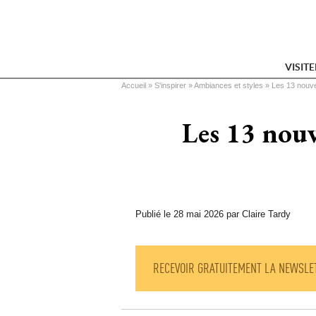
VISIT
Vous êtes ici
Accueil
 » 
S'inspirer
 » 
Ambiances et styles
 » 
Les 13 nouve
Les 13 nouve
Publié le 28 mai 2026 par Claire Tardy
RECEVOIR GRATUITEMENT LA NEWSLE