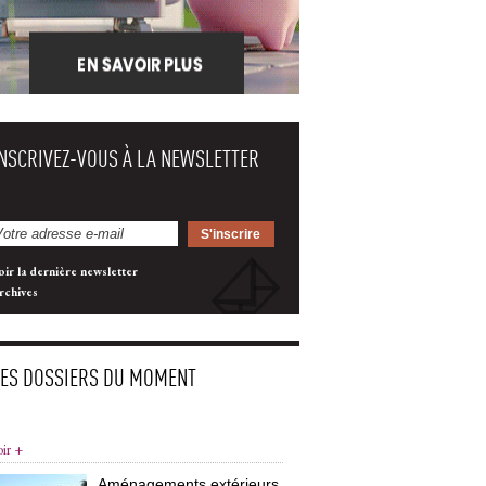
INSCRIVEZ-VOUS À LA NEWSLETTER
oir la dernière newsletter
rchives
LES DOSSIERS DU MOMENT
oir +
Aménagements extérieurs