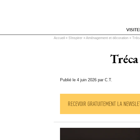
VISIT
Vous êtes ici
Accueil
 » 
S'inspirer
 » 
Aménagement et décoration
 » 
Tréca
Tréca 
Publié le 4 juin 2026 par C.T.
RECEVOIR GRATUITEMENT LA NEWSLE