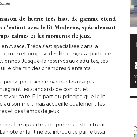
aillet
aison de literie très haut de gamme étend
s d'enfant avec le lit Moderne, spécialement
mps calmes et les moments de jeux. 
n Alsace, Tréca s'est spécialisée dans la
 faite main et propose des lits conçus à partir de
ionnés. Jusque-là réservés aux adultes, ses
i le chemin des chambres d'enfants. 
V
ne, pensé pour accompagner les usages
A
intégrant les standards de confort et
savoir-faire. Elle part du principe que le lit
le au sommeil, mais accueille également les
es et des temps de jeux. 
t, le meuble apporte une présence structurante
v
a note enfantine est introduite par le tissu