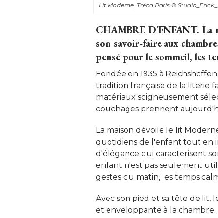
Lit Moderne, Tréca Paris
© Studio_Erick_S
CHAMBRE D'ENFANT.
La m
son savoir-faire aux chambre
pensé pour le sommeil, les te
Fondée en 1935 à Reichshoffen, e
tradition française de la literie
matériaux soigneusement sélect
couchages prennent aujourd'hu
La maison dévoile le lit Moder
quotidiens de l'enfant tout en 
d'élégance qui caractérisent son 
enfant n'est pas seulement uti
gestes du matin, les temps calm
Avec son pied et sa tête de li
et enveloppante à la chambre. L