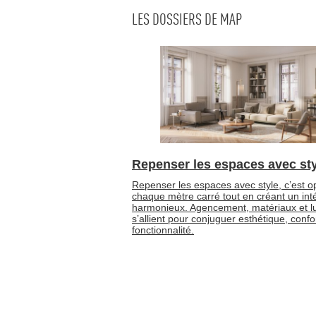
LES DOSSIERS DE MAP
Repenser les espaces avec sty
Repenser les espaces avec style, c’est o
chaque mètre carré tout en créant un int
harmonieux. Agencement, matériaux et l
s’allient pour conjuguer esthétique, confor
fonctionnalité.