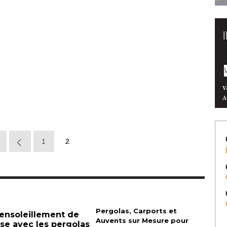
V
A
1
2
Pergolas, Carports et
'ensoleillement de
Auvents sur Mesure pour
sse avec les pergolas