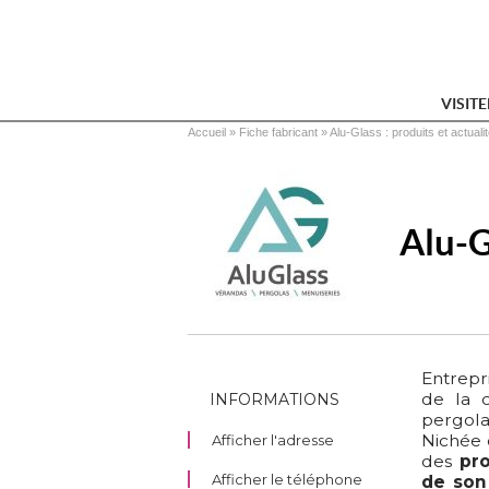
VISIT
Vous êtes ici
Accueil
 » 
Fiche fabricant
 » 
Alu-Glass : produits et actuali
Alu-G
Entrepri
 de la 
INFORMATIONS
pergola
Nichée 
Afficher l'adresse
des
pr
Afficher le téléphone
de son