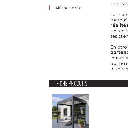
précisio
Afficher le site
La noto
marché
réalité
ses col
ses clie
En étro
parten
conseils
du terr
d'une e
FICHE PRODUITS