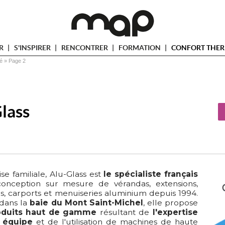
ER
S'INSPIRER
RENCONTRER
FORMATION
CONFORT THER
té
 » 
Page 2
lass
se familiale, Alu-Glass est
le spécialiste français
conception sur mesure de vérandas, extensions, 
s, carports et menuiseries aluminium depuis 1994. 
dans la
baie du Mont Saint-Michel
, elle propose 
oduits haut de gamme
résultant de
l'expertise
 équipe
et de l'utilisation de machines de haute