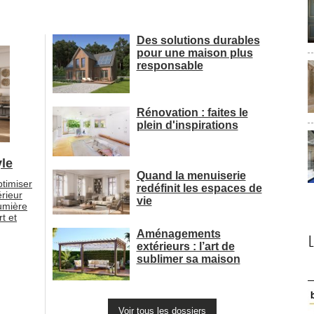
Des solutions durables
pour une maison plus
responsable
Rénovation : faites le
plein d'inspirations
le
Quand la menuiserie
ptimiser
redéfinit les espaces de
érieur
vie
umière
t et
Aménagements
extérieurs : l’art de
sublimer sa maison
Voir tous les dossiers