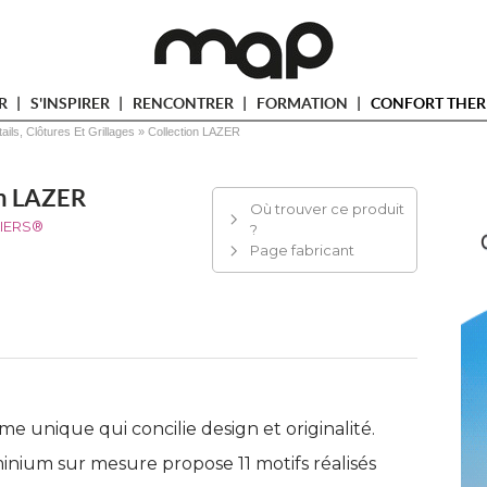
ER
S'INSPIRER
RENCONTRER
FORMATION
CONFORT THER
tails, Clôtures Et Grillages
 » 
Collection LAZER
on LAZER
Où trouver ce produit
IERS®
?
Page fabricant
 unique qui concilie design et originalité. 
nium sur mesure propose 11 motifs réalisés