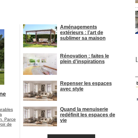
Aménagements
extérieurs : l’art de
sublimer sa maison
Rénovation : faites le
plein d'inspirations
Repenser les espaces
avec style
une
Quand la menuiserie
urables
la
redéfinit les espaces de
n. Parce
vie
oir de