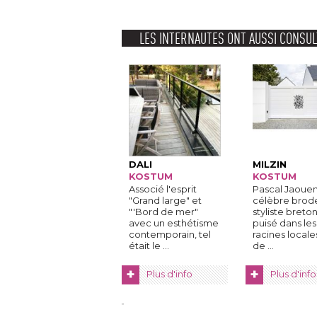
LES INTERNAUTES ONT AUSSI CONSUL
DALI
MILZIN
KOSTUM
KOSTUM
Associé l'esprit
Pascal Jaouen,
"Grand large" et 
célèbre brod
"'Bord de mer" 
styliste breton
avec un esthétisme
puisé dans les
contemporain, tel
racines locale
était le ...
de ...
+
+
Plus d'info
Plus d'info