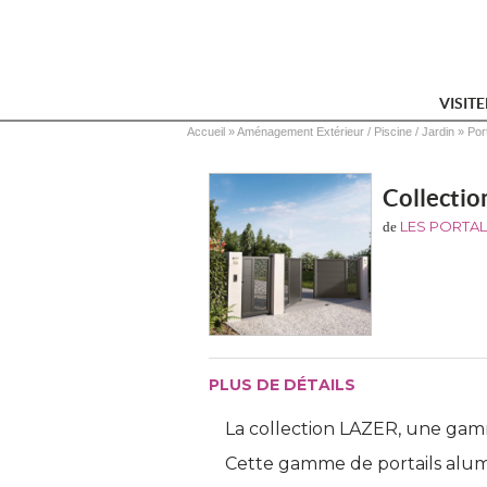
VISIT
Vous êtes ici
Accueil
 » 
Aménagement Extérieur / Piscine / Jardin
 » 
Por
Collecti
LES PORTAL
de
PLUS DE DÉTAILS
La collection LAZER, une gamme
Cette gamme de portails alumi