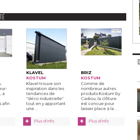
TÉ
KLAVEL
BRIZ
KOSTUM
KOSTUM
 
Klavel trouve son
Comme de
eur-
inspiration dans les
nombreux autres
, a
tendances de
produits Kostum by
"déco industrielle" 
Cadiou, la clôture
s afin
tout en y apportant
est concue pour
une ...
laisser place à la ...
+
+
Plus d'info
Plus d'info