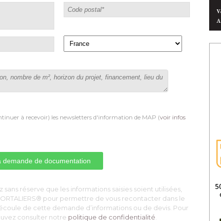
V
A
tinuer à recevoir) les newsletters d'information de MAP (
voir infos
 sans réserve que les informations saisies soient utilisées, 
S PORTALIERS® pour permettre de vous recontacter dans le
découle de cette demande d’informations ou de devis. Pour
pouvez consulter notre
politique de confidentialité
. 