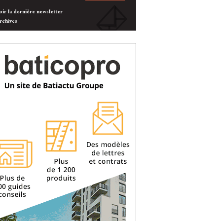
oir la dernière newsletter
rchives