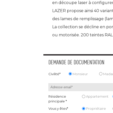
en découpe laser à configurer 
LAZER propose ainsi 40 variant
des lames de remplissage (la
La collection se décline en por
ou motorisée. 200 teintes RAL 
DEMANDE DE DOCUMENTATION
Civilité*
Monsieur
Mad
Résidence
Appartement
principale *
Vous y êtes*
Propriétaire