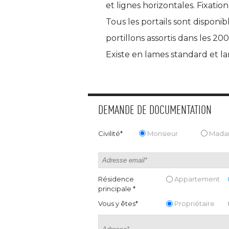
et lignes horizontales. Fixation
Tous les portails sont disponib
portillons assortis dans les 20
Existe en lames standard et lar
DEMANDE DE DOCUMENTATION
Civilité*
Monsieur
Mad
Résidence
Appartement
principale *
Vous y êtes*
Propriétaire