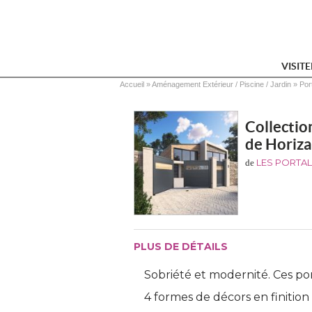
VISIT
Vous êtes ici
Accueil
 » 
Aménagement Extérieur / Piscine / Jardin
 » 
Por
Collecti
de Horiza
LES PORTAL
de
PLUS DE DÉTAILS
Sobriété et modernité. Ces por
4 formes de décors en finition i