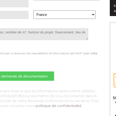
V
A
tinuer à recevoir) les newsletters d'information de MAP (
voir infos
 sans réserve que les informations saisies soient utilisées, 
S PORTALIERS® pour permettre de vous recontacter dans le
découle de cette demande d’informations ou de devis. Pour
pouvez consulter notre
politique de confidentialité
. 