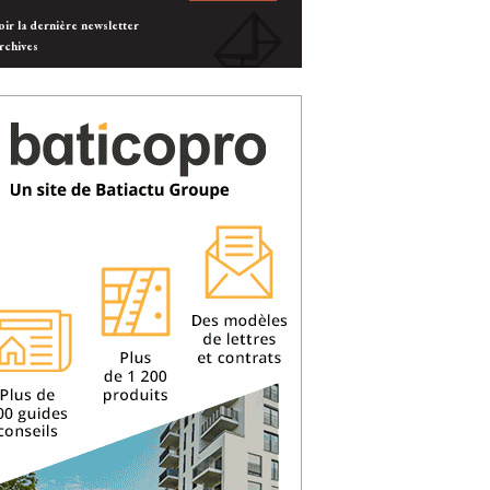
oir la dernière newsletter
rchives