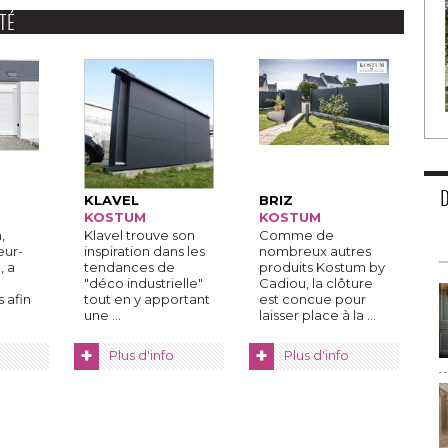
TÉ
KLAVEL
BRIZ
KOSTUM
KOSTUM
 
Klavel trouve son
Comme de
eur-
inspiration dans les
nombreux autres
, a
tendances de
produits Kostum by
"déco industrielle" 
Cadiou, la clôture
s afin
tout en y apportant
est concue pour
une ...
laisser place à la ...
+
+
Plus d'info
Plus d'info