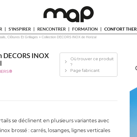
ER
S'INSPIRER
RENCONTRER
FORMATION
CONFORT THER
tails, Clôtures Et Grillages
 » 
Collection DECORS INOX de Horizal
on DECORS INOX
Où trouver ce produit
l
?
Page fabricant
IERS®
tails se déclinent en plusieurs variantes avec
nox brossé : carrés, losanges, lignes verticales