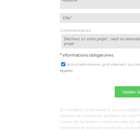
Commentaires
* informations obligatoires.
Je souhaite recevoir gratuitement (ou con
légales
).
 En validant ce formulaire, vous acceptez
traitées et transmises au fabricant LE
cadre de la relation commerciale qui 
connaitre et exercer vos droits, vous 