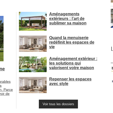
Aménagements
extérieurs : l’art de
sublimer sa maison
Quand la menuiserie
redéfinit les espaces de
vie
Aménagement extérieur : 
les solutions qui
valorisent votre maison
une
Repenser les espaces
urables
avec style
la
n. Parce
oir de
Voir tous les dossiers