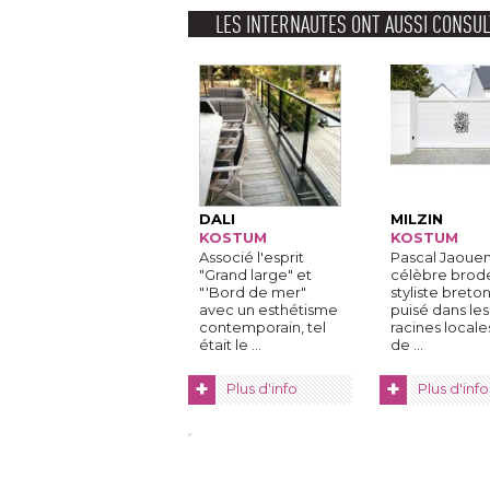
LES INTERNAUTES ONT AUSSI CONSUL
DALI
MILZIN
KOSTUM
KOSTUM
Associé l'esprit
Pascal Jaouen,
"Grand large" et 
célèbre brod
"'Bord de mer" 
styliste breton
avec un esthétisme
puisé dans les
contemporain, tel
racines locale
était le ...
de ...
+
+
Plus d'info
Plus d'info