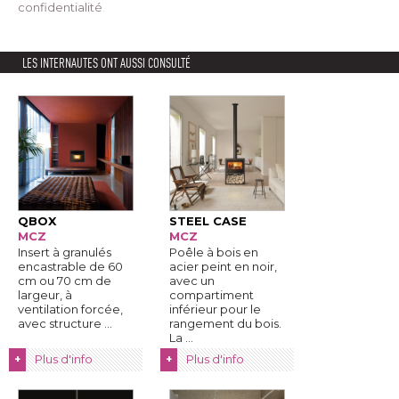
confidentialité
. 
LES INTERNAUTES ONT AUSSI CONSULTÉ
QBOX
STEEL CASE
MCZ
MCZ
Insert à granulés
Poêle à bois en
encastrable de 60
acier peint en noir, 
cm ou 70 cm de
avec un
largeur, à 
compartiment
ventilation forcée, 
inférieur pour le
avec structure ...
rangement du bois. 
La ...
Plus d'info
Plus d'info
+
+