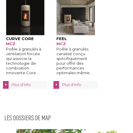
CURVE CORE
FEEL
MCZ
MCZ
Poêle à granulés à 
Poêle à granulés
ventilation forcée
canalisé conçu
qui associe la
spécifiquement
technologie de
pour offrir des
combustion
performances
innovante Core ...
optimales même ...
Plus d'info
Plus d'info
+
+
LES DOSSIERS DE MAP