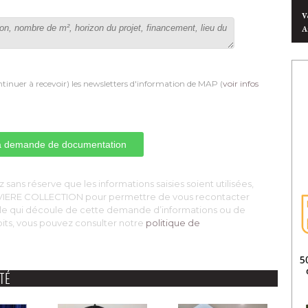
V
A
tinuer à recevoir) les newsletters d'information de MAP (
voir infos
 sans réserve que les informations saisies soient utilisées, 
OUVIERE COLLECTION pour permettre de vous recontacter
ale qui découle de cette demande d’informations ou de
oits, vous pouvez consulter notre
politique de
TÉ