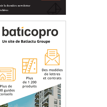
oir la dernière newsletter
rchives