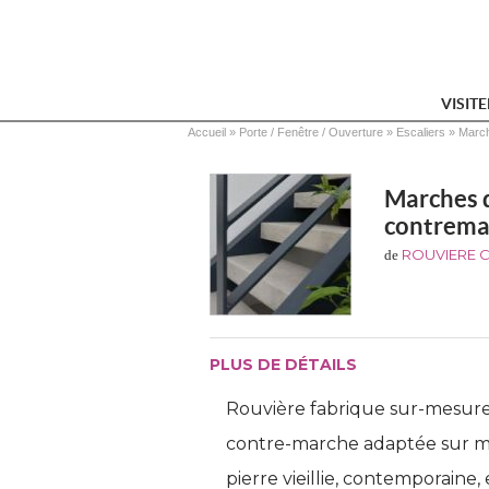
VISIT
Vous êtes ici
Accueil
 » 
Porte / Fenêtre / Ouverture
 » 
Escaliers
 » 
March
Marches d
contrema
ROUVIERE 
de
PLUS DE DÉTAILS
Rouvière fabrique sur-mesure
contre-marche adaptée sur me
pierre vieillie, contemporaine,