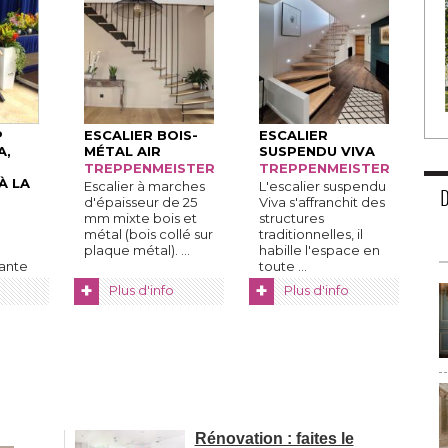
P
ESCALIER BOIS-
ESCALIER
, 
MÉTAL AIR
SUSPENDU VIVA
T
TREPPENMEISTER
TREPPENMEISTER
 LA 
Escalier à marches
L'escalier suspendu
d'épaisseur de 25
Viva s'affranchit des
mm mixte bois et
structures
métal (bois collé sur
traditionnelles, il
plaque métal). ...
habille l'espace en
vante
toute ...
MA
+
+
Plus d'info
Plus d'info
ns ...
Rénovation : faites le