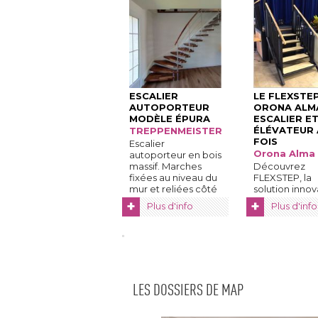
ESCALIER
LE FLEXSTE
AUTOPORTEUR
ORONA ALMA
MODÈLE ÉPURA
ESCALIER E
ÉLÉVATEUR À
TREPPENMEISTER
FOIS
Escalier
Orona Alma
autoporteur en bois
massif. Marches
Découvrez
fixées au niveau du
FLEXSTEP, la
mur et reliées côté 
solution inno
jour, par ...
d'ORONA AL
+
+
Plus d'info
Plus d'info
pour une
accessibilité sa
LES DOSSIERS DE MAP