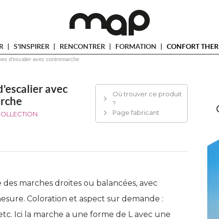
ER
S'INSPIRER
RENCONTRER
FORMATION
CONFORT THER
es d'escalier avec contremarche
'escalier avec
Où trouver ce produit
rche
?
Page fabricant
COLLECTION
 des marches droites ou balancées, avec
sure. Coloration et aspect sur demande : 
 etc. Ici la marche a une forme de L avec une