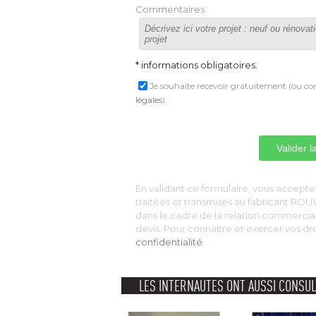
Commentaires
* informations obligatoires.
Je souhaite recevoir gratuitement (ou con
légales
).
 En validant ce formulaire, vous acceptez
traitées et transmises au fabricant R
dans le cadre de la relation commerci
devis. Pour connaitre et exercer vos dr
confidentialité
. 
LES INTERNAUTES ONT AUSSI CONSUL