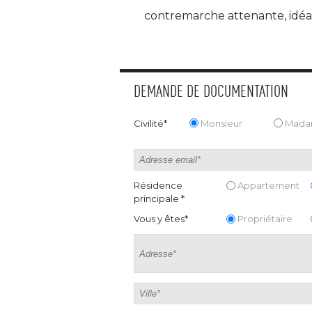
contremarche attenante, idéal
DEMANDE DE DOCUMENTATION
Civilité*
Monsieur
Mad
Résidence
Appartement
principale *
Vous y êtes*
Propriétaire