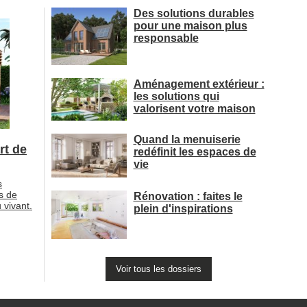
Des solutions durables
pour une maison plus
responsable
Aménagement extérieur : 
les solutions qui
valorisent votre maison
Quand la menuiserie
rt de
redéfinit les espaces de
vie
s
s de
Rénovation : faites le
 vivant.
plein d'inspirations
Voir tous les dossiers