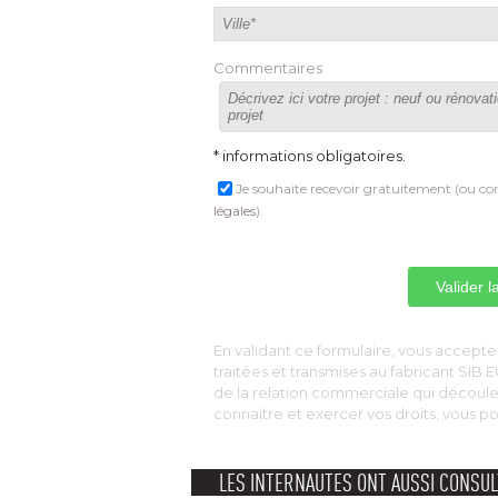
Commentaires
* informations obligatoires.
Je souhaite recevoir gratuitement (ou con
légales
).
 En validant ce formulaire, vous acceptez
traitées et transmises au fabricant SI
de la relation commerciale qui découl
connaitre et exercer vos droits, vous 
LES INTERNAUTES ONT AUSSI CONSUL