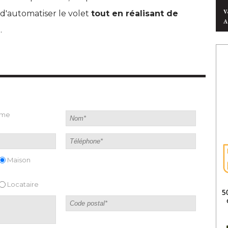
V
d'automatiser le volet
tout en réalisant de
A
e
.
ame
Maison
Locataire