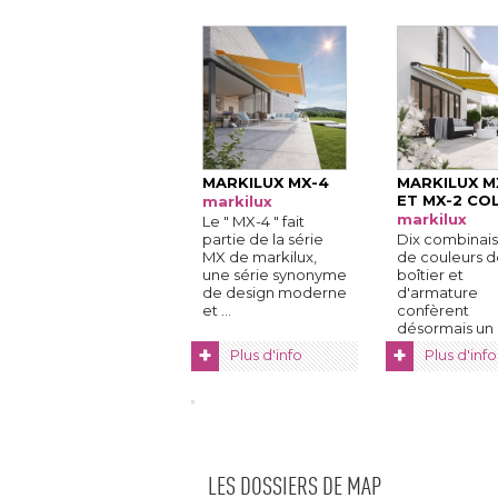
MARKILUX MX-4
MARKILUX M
ET MX-2 CO
markilux
markilux
Le " MX-4 " fait
partie de la série
Dix combinai
MX de markilux, 
de couleurs d
une série synonyme
boîtier et
de design moderne
d'armature
et ...
confèrent
désormais un
charme enco
+
+
Plus d'info
Plus d'info
plus ...
LES DOSSIERS DE MAP