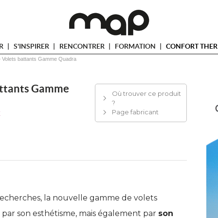
ER
S'INSPIRER
RENCONTRER
FORMATION
CONFORT THER
 
Volets battants Gamme Quadra
attants Gamme
Où trouver ce produit
?
Page fabricant
E
recherches, la nouvelle gamme de volets
se par son esthétisme, mais également par
son