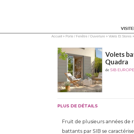
VISIT
Vous êtes ici
Accueil
 » 
Porte / Fenêtre / Ouverture
 » 
Volets Et Stores
 »
Volets b
Quadra
SIB EUROP
de
PLUS DE DÉTAILS
Fruit de plusieurs années de 
battants par SIB se caractéri