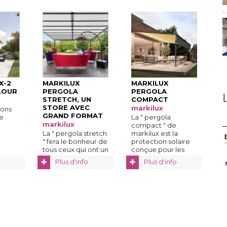
X-2
MARKILUX
MARKILUX
LOUR
PERGOLA
PERGOLA
STRETCH, UN
COMPACT
STORE AVEC
markilux
sons
GRAND FORMAT
e
La " pergola
markilux
compact " de
La " pergola stretch
markilux est la
" fera le bonheur de 
protection solaire
tous ceux qui ont un
conçue pour les
re
vaste jardin ou une
maisons qui ne sont
+
+
Plus d'info
Plus d'info
grande terrasse ...
...