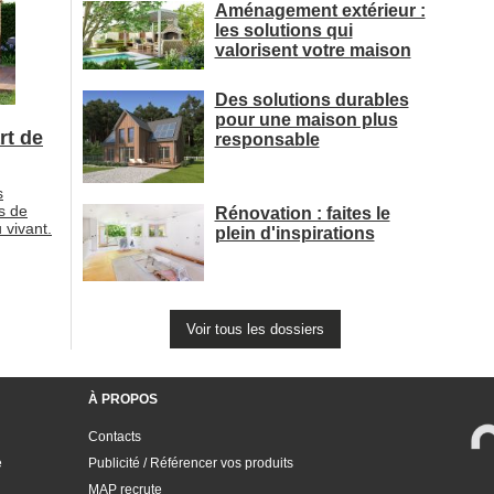
Aménagement extérieur : 
les solutions qui
valorisent votre maison
Des solutions durables
pour une maison plus
rt de
responsable
s
s de
Rénovation : faites le
 vivant.
plein d'inspirations
Voir tous les dossiers
À PROPOS
Contacts
e
Publicité / Référencer vos produits
MAP recrute