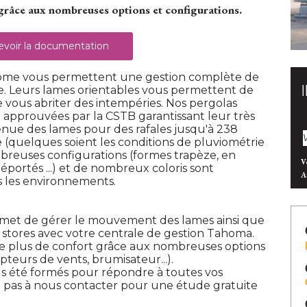
 grâce aux nombreuses options et configurations.
voir la documentation
nôme vous permettent une gestion complète de
se. Leurs lames orientables vous permettent de
 de vous abriter des intempéries. Nos pergolas
t approuvées par la CSTB garantissant leur très
enue des lames pour des rafales jusqu'à 238
e (quelques soient les conditions de pluviométrie
breuses configurations (formes trapèze, en
V
éportés ...) et de nombreux coloris sont
A
s les environnements. 
met de gérer le mouvement des lames ainsi que
 stores avec votre centrale de gestion Tahoma. 
e plus de confort grâce aux nombreuses options
pteurs de vents, brumisateur...).
us été formés pour répondre à toutes vos
ez pas à nous contacter pour une étude gratuite