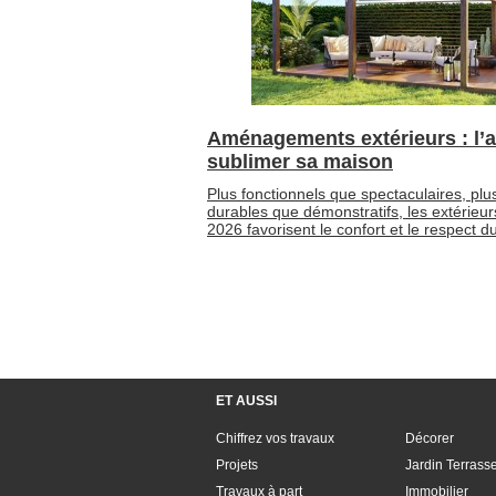
Aménagements extérieurs : l’a
sublimer sa maison
Plus fonctionnels que spectaculaires, plu
durables que démonstratifs, les extérieur
2026 favorisent le confort et le respect du
ET AUSSI
Chiffrez vos travaux
Décorer
Projets
Jardin Terrass
Travaux à part
Immobilier