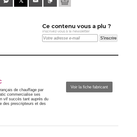
Ce contenu vous a plu ?
inscrivez-vous à la newsletter
C
Voir la fiche fabricant
français de chauffage par
atic commercialise ses
n vif succès tant auprès du
e des prescripteurs et des
.