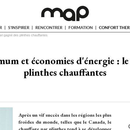
ER
S'INSPIRER
RENCONTRER
FORMATION
CONFORT THER
ri gagné des plinthes chauffantes
um et économies d'énergie : le 
plinthes chauffantes
Après un vif succès dans les régions les plus
froides du monde, telles que le Canada, le
chauffage par plinthes tend à se développer