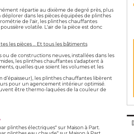
ément répartie au dixième de degré près, plus
à déplorer dans les pièces équipées de plinthes
ométrie de l'air, les plinthes chauffantes
oussière volatile. L'air de la pièce est donc
es les pièces ... Et tous les bâtiments
és ou de constructions neuves, installées dans les
des, les plinthes chauffantes s'adaptent à 
iments, quelles que soient les volumes et les
 d’épaisseur), les plinthes chauffantes libèrent
teurs pour un agencement intérieur optimisé.
euvent être thermo-laquées de la couleur de
?
ar plinthes électriques" sur Maison à Part.
par plinthes eau chaude" sur Maison à Part.