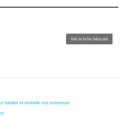
Voir la fiche fabricant
r habiller et embellir vos extérieurs
um