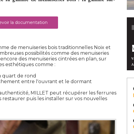
voir la documentation
me de menuiseries bois traditionnelles Noix et
ombreuses possibilités comme des menuiseries
 encore des menuiseries cintrées en plan, sur
V
tes esthétiques comme :
A
n quart de rond
chement entre l'ouvrant et le dormant
authenticité, MILLET peut récupérer les ferrures
 restaurer puis les installer sur vos nouvelles