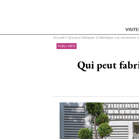
VISIT
Vous êtes ici
Accueil
 » 
Qui peut fabriquer à l'identique vos anciennes 
PUBLI INFO
Qui peut fabri