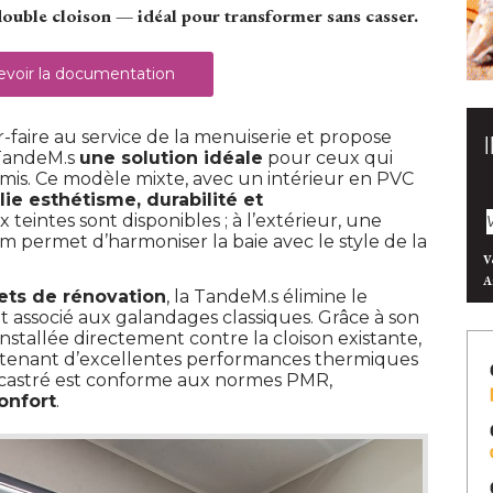
double cloison — idéal pour transformer sans casser.
voir la documentation
r-faire au service de la menuiserie et propose
 TandeM.s
une solution idéale
pour ceux qui
is. Ce modèle mixte, avec un intérieur en PVC
llie esthétisme, durabilité et
 six teintes sont disponibles ; à l’extérieur, une 
um permet d’harmoniser la baie avec le style de la
V
A
jets de rénovation
, la TandeM.s élimine le 
 associé aux galandages classiques. Grâce à son
nstallée directement contre la cloison existante, 
intenant d’excellentes performances thermiques
encastré est conforme aux normes PMR, 
confort
.