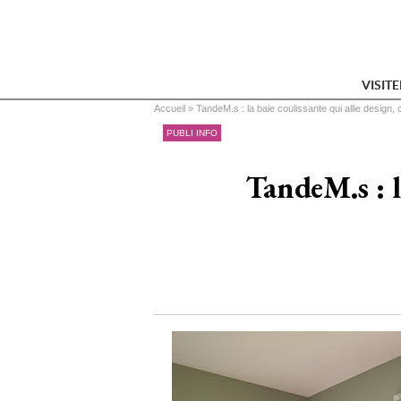
VISIT
Vous êtes ici
Accueil
 » 
TandeM.s : la baie coulissante qui allie design,
PUBLI INFO
TandeM.s : l