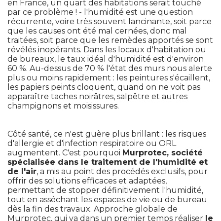
en France, un quart des habitations serait touché 
par ce problème ! - l'humidité est une question
récurrente, voire très souvent lancinante, soit parce
que les causes ont été mal cernées, donc mal
traitées, soit parce que les remèdes apportés se sont
révélés inopérants. Dans les locaux d'habitation ou
de bureaux, le taux idéal d'humidité est d'environ
60 %. Au-dessus de 70 % l'état des murs nous alerte
plus ou moins rapidement : les peintures s'écaillent, 
les papiers peints cloquent, quand on ne voit pas
apparaître taches noirâtres, salpêtre et autres
champignons et moisissures. 
Côté santé, ce n'est guère plus brillant : les risques
d'allergie et d'infection respiratoire ou ORL
augmentent. C'est pourquoi
Murprotec, société 
spécialisée dans le traitement de l'humidité et
de l'air
, a mis au point des procédés exclusifs, pour 
offrir des solutions efficaces et adaptées, 
permettant de stopper définitivement l'humidité, 
tout en asséchant les espaces de vie ou de bureau
dès la fin des travaux. Approche globale de
Murprotec, qui va dans un premier temps réaliser
le