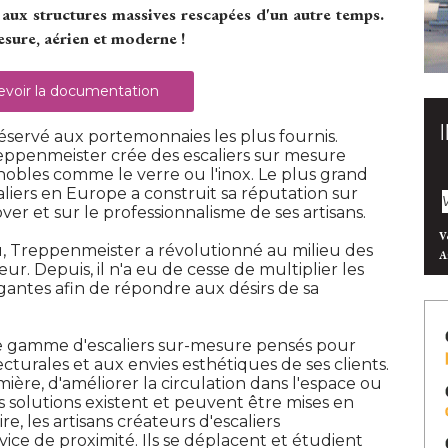
 aux structures massives rescapées d'un autre temps. 
esure, aérien et moderne ! 
voir la documentation
 réservé aux portemonnaies les plus fournis. 
reppenmeister crée des escaliers sur mesure
nobles comme le verre ou l'inox. Le plus grand
iers en Europe a construit sa réputation sur
over et sur le professionnalisme de ses artisans. 
V
u, Treppenmeister a révolutionné au milieu des
A
r. Depuis, il n'a eu de cesse de multiplier les
gantes afin de répondre aux désirs de sa
te gamme d'escaliers sur-mesure pensés pour
turales et aux envies esthétiques de ses clients. 
lumière, d'améliorer la circulation dans l'espace ou
 solutions existent et peuvent être mises en
ire, les artisans créateurs d'escaliers
ce de proximité. Ils se déplacent et étudient