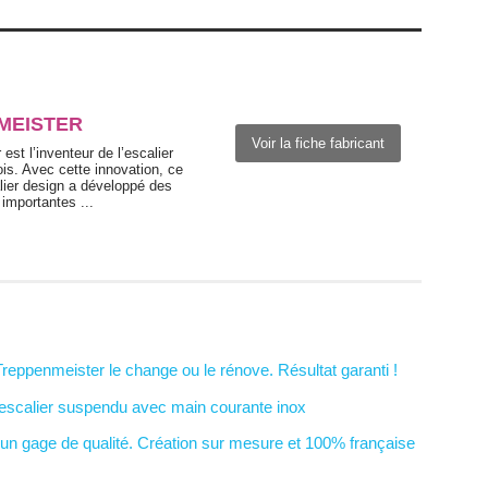
MEISTER
Voir la fiche fabricant
est l’inventeur de l’escalier
is. Avec cette innovation, ce
lier design a développé des
importantes ...
 Treppenmeister le change ou le rénove. Résultat garanti !
escalier suspendu avec main courante inox
un gage de qualité. Création sur mesure et 100% française