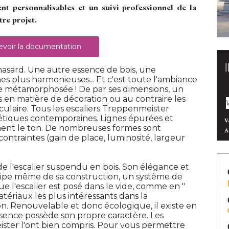
 personnalisables et un suivi professionnel de la
re projet. 
voir la documentation
 hasard. Une autre essence de bois, une
nes plus harmonieuses... Et c'est toute l'ambiance
uve métamorphosée ! De par ses dimensions, un
s en matière de décoration ou au contraire les
ulaire. Tous les escaliers Treppenmeister
étiques contemporaines. Lignes épurées et
V
nt le ton. De nombreuses formes sont
A
contraintes (gain de place, luminosité, largeur
e l'escalier suspendu en bois. Son élégance et
ncipe même de sa construction, un système de
ue l'escalier est posé dans le vide, comme en " 
matériaux les plus intéressants dans la
on. Renouvelable et donc écologique, il existe en
ssence possède son propre caractère. Les
ister l'ont bien compris. Pour vous permettre