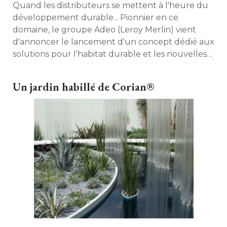
Quand les distributeurs se mettent à l'heure du
développement durable... Pionnier en ce
domaine, le groupe Adeo (Leroy Merlin) vient
d'annoncer le lancement d'un concept dédié aux
solutions pour l'habitat durable et les nouvelles
énergies. Au programme, diagnostics 
énergétiques, distribution et installation de 
Un jardin habillé de Corian®
solutions... Kabane, késako ? 