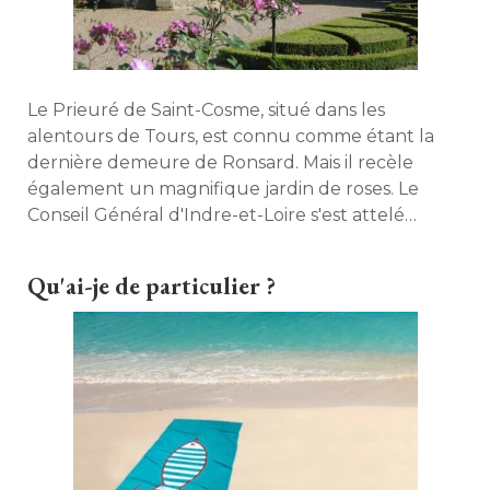
Le Prieuré de Saint-Cosme, situé dans les
alentours de Tours, est connu comme étant la
dernière demeure de Ronsard. Mais il recèle
également un magnifique jardin de roses. Le 
Conseil Général d'Indre-et-Loire s'est attelé 
depuis plusieurs années à restaurer les bâtiments
et entretenir ce jardin riche de plusieurs
Qu'ai-je de particulier ?
centaines de variétés. 