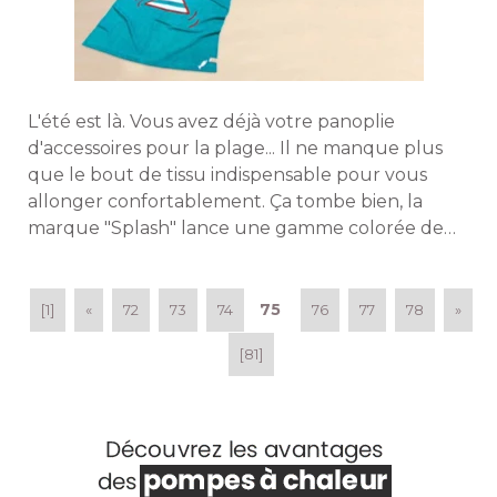
L'été est là. Vous avez déjà votre panoplie
d'accessoires pour la plage... Il ne manque plus
que le bout de tissu indispensable pour vous
allonger confortablement. Ça tombe bien, la
marque "Splash" lance une gamme colorée de
serviettes de plage qui savent joindre l'utile à 
l'agréable. Explications. 
75
[1]
«
72
73
74
76
77
78
»
[81]