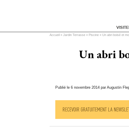
VISIT
Vous êtes ici
Accueil
 » 
Jardin Terrasse
 » 
Piscine
 » 
Un abri boisé et m
Un abri bo
Publié le 6 novembre 2014 par Augustin Fle
RECEVOIR GRATUITEMENT LA NEWSLE