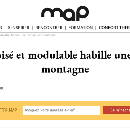
ER
S'INSPIRER
RENCONTRER
FORMATION
CONFORT THER
odulable habille une piscine de montagne
isé et modulable habille une
montagne
pp
TTER MAP