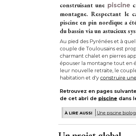
construisant une
cr
piscine
montagne. Respectant le ca
piscine en pin nordique a ét
du bassin via un astucieux sy
Au pied des Pyrénées et à quel
couple de Toulousains est prop
charmant chalet en pierres app
épouser la montagne tout en él
leur nouvelle retraite, le coupl
habitation et d'y
construire une
Retrouvez en pages suivantes
de cet abri de
piscine
 dans l
Une piscine biolog
À LIRE AUSSI
Un projet global