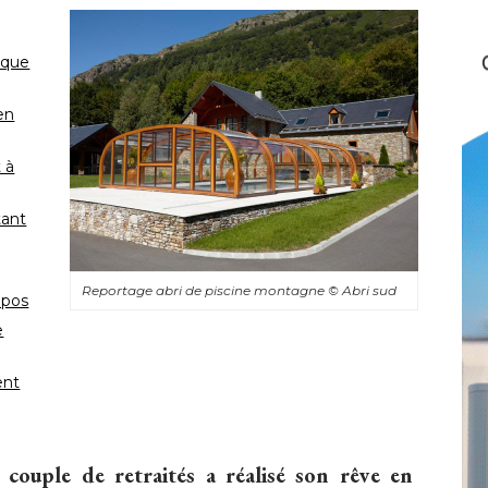
ique
en
 à 
tant
Reportage abri de piscine montagne
© Abri sud
epos
e
ent
couple de retraités a réalisé son rêve en