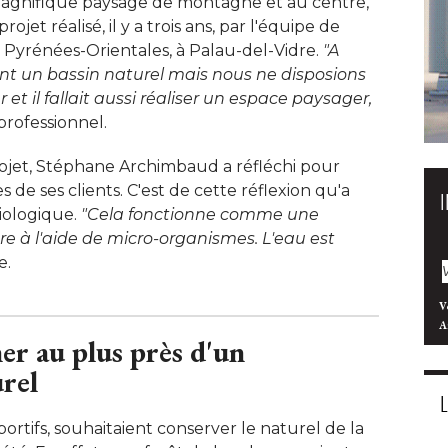
agnifique paysage de montagne et au centre, 
rojet réalisé, il y a trois ans, par l'équipe de
yrénées-Orientales, à Palau-del-Vidre. 
"A 
ient un bassin naturel mais nous ne disposions
 il fallait aussi réaliser un espace paysager, 
professionnel. 
ojet, Stéphane Archimbaud a réfléchi pour
de ses clients. C'est de cette réflexion qu'a
iologique. 
"Cela fonctionne comme une 
tre à l'aide de micro-organismes. L'eau est
. 
V
A
er au plus près d'un
rel
sportifs, souhaitaient conserver le naturel de la