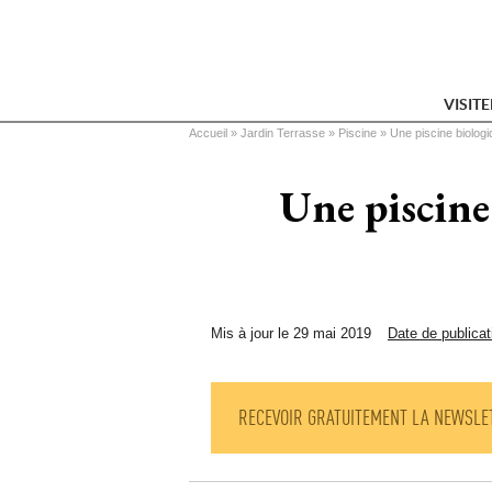
VISIT
Vous êtes ici
Accueil
 » 
Jardin Terrasse
 » 
Piscine
 » 
Une piscine biolog
Une piscine
Mis à jour le 29 mai 2019
Date de publicat
RECEVOIR GRATUITEMENT LA NEWSLE