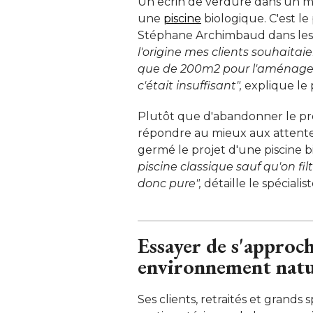
Un écrin de verdure dans un m
une
piscine
biologique. C'est le p
Stéphane Archimbaud dans les P
l'origine mes clients souhaita
que de 200m2 pour l'aménager et
c'était insuffisant",
 explique le 
Plutôt que d'abandonner le pr
répondre au mieux aux attentes 
germé le projet d'une piscine b
piscine classique sauf qu'on fil
donc pure",
 détaille le spécialiste
Essayer de s'approch
environnement natu
Ses clients, retraités et grands 