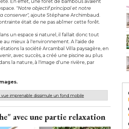
iété. En effet, une forêt de bambous avaient
v
espace. 
"Notre objectif principal et notre 
la conserver",
 ajoute Stéphane Archimbaud. 
ontrainte était de ne pas abîmer cette forêt. 
ns un espace si naturel, il fallait donc tout
re au mieux à l'environnement. A l'aide de
étations la société Arcambal Villa paysagère, en
venir, avec succès, a créé une piscine au plus
ns la nature, à l'image d'une rivière, par
images.
c vue imprenable dissimule un fond mobile
e" avec une partie relaxation