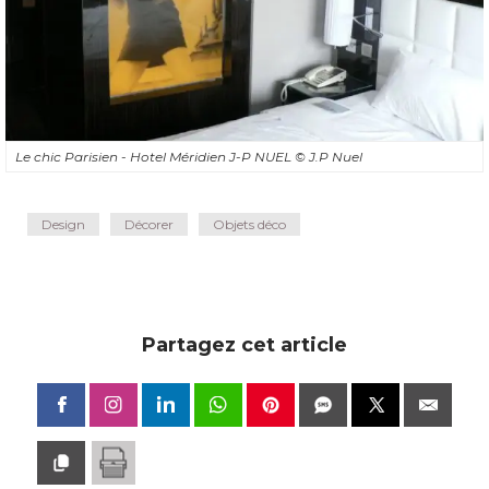
Le chic Parisien - Hotel Méridien J-P NUEL
© J.P Nuel
Design
Décorer
Objets déco
Partagez cet article