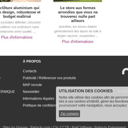
 clôture aluminium qui
Le store aux formes
ie design, robustesse et
arrondies que vous ne
budget maîtrisé
trouverez nulle part
ailleurs
souhaitez délimiter, sécuriser
Autrefois, les stores étaient
sublimer vos extérieurs sans
généralement des laizes de toile à 
ompromis entre qualité, ...
larges rayures, suspendus ...
Plus d'informations
Plus d'informations
À PROPOS
Contacts
e
Publicité / Référencer vos produits
MAP recrute
UTILISATION DES COOKIES
© 202
ERMIQUE
Newsletter
Notre site utilise des cookies afin de person
www.m
Informations légales
liés à vos centres d'intérêt, gérer les fonctio
MAP, r
Politique de confidentialité et cookies
poursuivant votre navigation, vous acceptez l’
J'ai compris
Sites du Groupe : 
Batiactu.com
 | 
Clic CCTP
 | 
BatiChiffrage
 | 
Batiactu Evénement