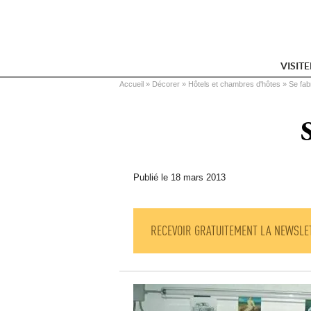
VISIT
Vous êtes ici
Accueil
 » 
Décorer
 » 
Hôtels et chambres d'hôtes
 » 
Se fab
Publié le 18 mars 2013
RECEVOIR GRATUITEMENT LA NEWSLE