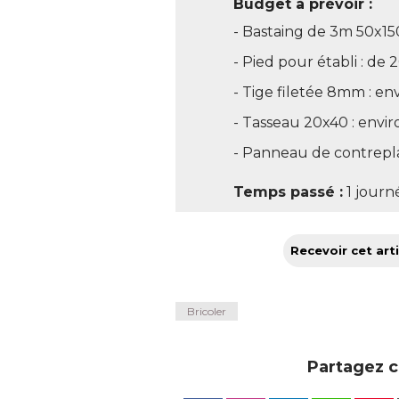
Budget à prévoir :
- Bastaing de 3m 50x150
- Pied pour établi : de 
- Tige filetée 8mm : env
- Tasseau 20x40 : envir
- Panneau de contrepla
Temps passé :
1 journ
Recevoir cet arti
Bricoler
Partagez ce