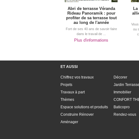
Abri de terrasse Véranda
La
Rideau Panoramik : pour
all
profiter de sa terrasse tout
au long de l'année
Vous 
Fort de ses 40 ans de savoir-faire
ou 
dans le travail de ...
c
Plus d'informations
ET AUSSI
Chiffrez vos travaux
Décorer
Projets
Jardin Terrass
Travaux à part
Immobilier
Thèmes
CONFORT TH
Espace solutions et produits
Baticopro
Construire Rénover
Rendez-vous
Aménager