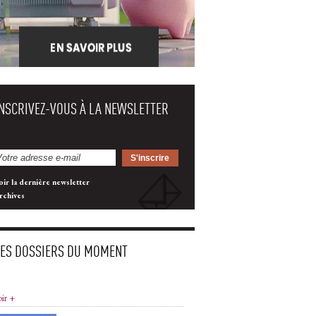
INSCRIVEZ-VOUS À LA NEWSLETTER
oir la dernière newsletter
rchives
LES DOSSIERS DU MOMENT
oir +