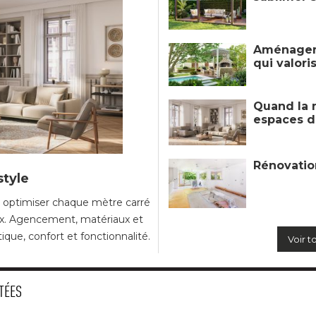
Aménageme
qui valori
Quand la m
espaces d
Rénovation
style
t optimiser chaque mètre carré 
ux. Agencement, matériaux et
ique, confort et fonctionnalité.
Voir t
TÉES