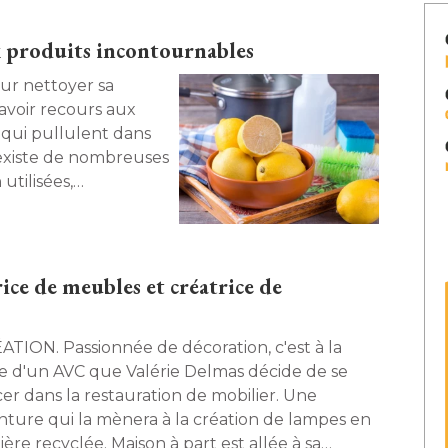
ix produits incontournables
'avoir recours aux
 qui pullulent dans
 existe de nombreuses
utilisées, 
si-totalité des
. Maison à part vous
ître. 
ice de meubles et créatrice de
onnée de décoration, c'est à la
te d'un AVC que Valérie Delmas décide de se
cer dans la restauration de mobilier. Une
nture qui la mènera à la création de lampes en
ère recyclée. Maison à part est allée à sa