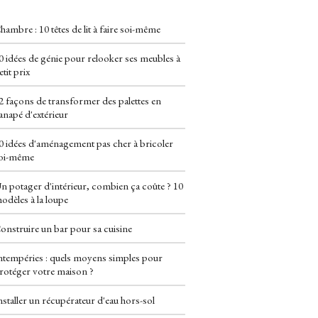
hambre : 10 têtes de lit à faire soi-même
0 idées de génie pour relooker ses meubles à 
etit prix
2 façons de transformer des palettes en
anapé d'extérieur
0 idées d'aménagement pas cher à bricoler
oi-même
n potager d'intérieur, combien ça coûte ? 10
odèles à la loupe
onstruire un bar pour sa cuisine
ntempéries : quels moyens simples pour
rotéger votre maison ?
nstaller un récupérateur d'eau hors-sol