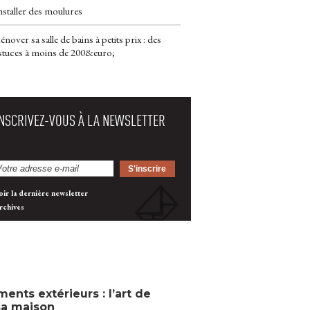
nstaller des moulures
énover sa salle de bains à petits prix : des
stuces à moins de 200&euro;
INSCRIVEZ-VOUS À LA NEWSLETTER
oir la dernière newsletter
rchives
nts extérieurs : l’art de
sa maison