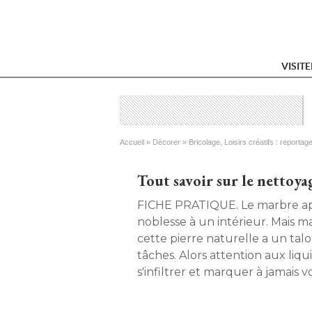
VISIT
Vous êtes ici
Accueil
 » 
Décorer
 » 
Bricolage, Loisirs créatifs : reportag
Tout savoir sur le nettoy
FICHE PRATIQUE. Le marbre apporte une certaine
noblesse à un intérieur. Mais mal
cette pierre naturelle a un talon
tâches. Alors attention aux liqu
s'infiltrer et marquer à jamais v
votre plan de travail. Heureusem
solutions pour redonner à votr