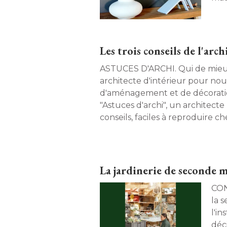
renc
Les trois conseils de l'arc
ASTUCES D'ARCHI. Qui de mieux placé qu'un
architecte d'intérieur pour nou
d'aménagement et de décoratio
"Astuces d'archi", un architecte
conseils, faciles à reproduire ch
part a rencontré l'architecte d'
Auvray. 
La jardinerie de seconde m
CONCEPT. Livres, 
la 
l'in
déc