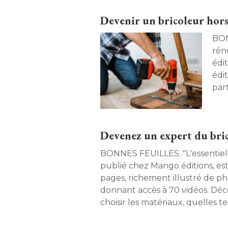
Devenir un bricoleur hors p
BONNES F
rén
édi
édi
part
sûre
Devenez un expert du bric
BONNES FEUILLES. "L'essentiel du bricolage ", 
publié chez Mango éditions, est
pages, richement illustré de ph
donnant accès à 70 vidéos. D
choisir les matériaux, quelles te
avec quels outils. Avec ce livre,
plus aucun secret pour vous. 