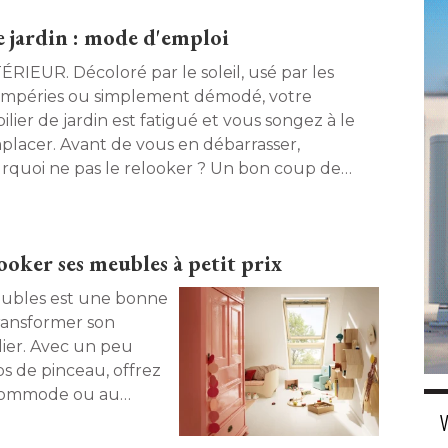
andé conseil à un
 jardin : mode d'emploi
coloré par le soleil, usé par les
empéries ou simplement démodé, votre
lier de jardin est fatigué et vous songez à le
placer. Avant de vous en débarrasser, 
rquoi ne pas le relooker ? Un bon coup de
nture peut en effet lui offrir une seconde
nesse. Conseils pour rénover tables et chaises
jardin en quelques coups de pinceau! 
ooker ses meubles à petit prix
ransformer son
lier. Avec un peu
s de pinceau, offrez
e commode ou au
-mère. 