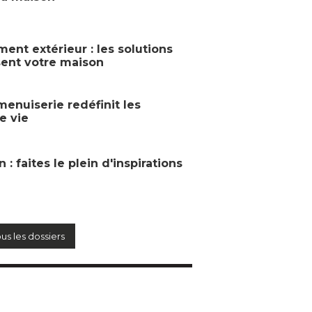
nt extérieur : les solutions
sent votre maison
enuiserie redéfinit les
e vie
 : faites le plein d'inspirations
ous les dossiers