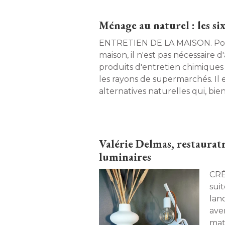
Ménage au naturel : les s
ENTRETIEN DE LA MAISON. Pour nettoyer sa
maison, il n'est pas nécessaire d
produits d'entretien chimiques
les rayons de supermarchés. Il
alternatives naturelles qui, bien 
remplissent efficacement la qua
tâches ménagères quotidiennes
présente ces ingrédients à conna
Valérie Delmas, restauratr
luminaires
CRÉATION. Passi
sui
lan
ave
mati