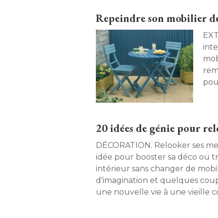
splendeur. Maison à part a dem
Repeindre son mobilier de
marbrier professionnel. 
EXTÉRIEUR. Dé
int
mobi
rem
pou
pei
jeu
de 
20 idées de génie pour rel
DÉCORATION. Relooker ses meubles est une bonne
idée pour booster sa déco ou t
intérieur sans changer de mobi
d'imagination et quelques coup
une nouvelle vie à une vieill
vaisselier hérité de votre grand