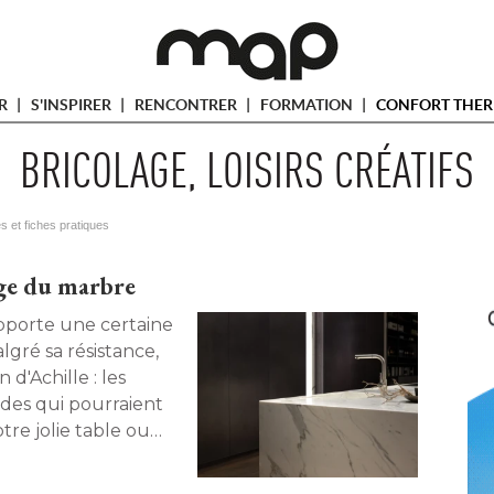
ER
S'INSPIRER
RENCONTRER
FORMATION
CONFORT THER
BRICOLAGE, LOISIRS CRÉATIFS
es et fiches pratiques
age du marbre
gré sa résistance, 
 d'Achille : les
ides qui pourraient
otre jolie table ou
ent, il existe des
e marbre toute sa