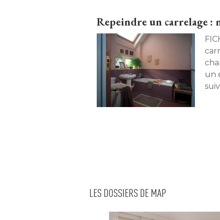
Repeindre un carrelage : n
FICHE P
car
cha
un é
sui
votr
LES DOSSIERS DE MAP