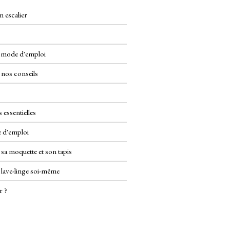
n escalier
: mode d'emploi
 nos conseils
s essentielles
 d'emploi
 sa moquette et son tapis
 lave-linge soi-même
r ?