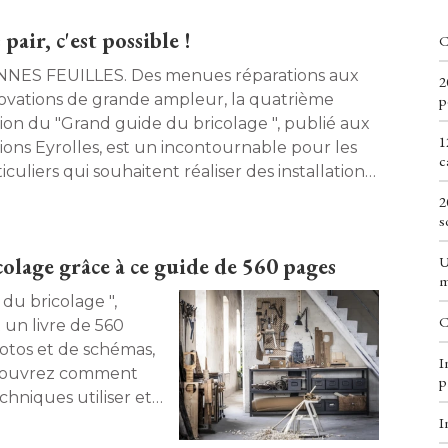
air, c'est possible !
C
EUILLES. Des menues réparations aux
2
ovations de grande ampleur, la quatrième
p
tion du "Grand guide du bricolage ", publié aux 
1
tions Eyrolles, est un incontournable pour les 
c
iculiers qui souhaitent réaliser des installations
s et adaptées à leur habitat. 
2
s
U
olage grâce à ce guide de 560 pages
m
C
 un livre de 560
otos et de schémas, 
I
écouvrez comment
p
chniques utiliser et
 le bricolage n'aura
I