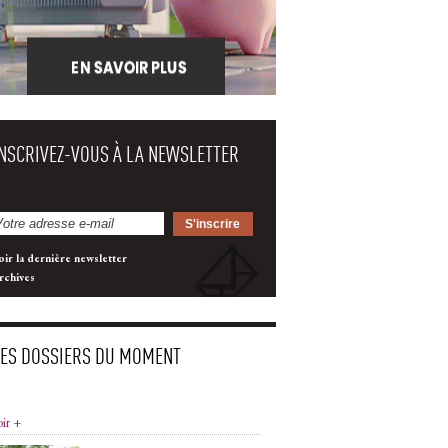
INSCRIVEZ-VOUS À LA NEWSLETTER
oir la dernière newsletter
rchives
LES DOSSIERS DU MOMENT
oir +