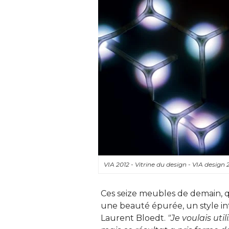
VIA 2012 - Vitrine du design - VIA design
Ces seize meubles de demain, q
une beauté épurée, un style in
Laurent Bloedt. 
"Je voulais util