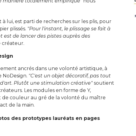
 de manière totalement empirique"
nous
 lui, est parti de recherches sur les plis, pour
ier plissés. 
"Pour l'instant, le plissage se fait à 
et est de lancer des pistes auprès des
 créateur. 
esign
lement ancrés dans une volonté artistique, à 
e NoDesign. 
"C'est un objet décoratif, pas tout 
'art. Plutôt une stimulation créative"
soutient
 créateurs. Les modules en forme de Y, 
 de couleur au gré de la volonté du maître
ct de la main. 
photos des prototypes lauréats en pages