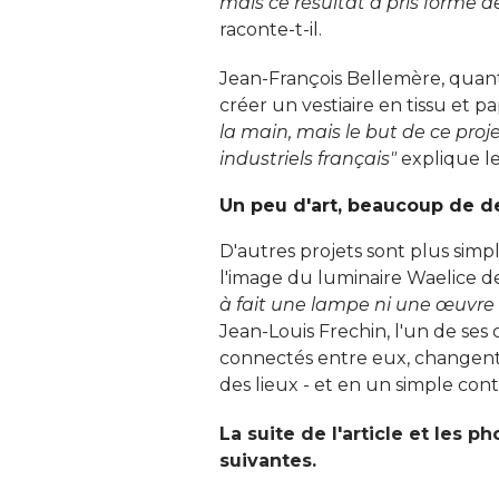
mais ce résultat a pris forme
raconte-t-il. 
Jean-François Bellemère, quant à
créer un vestiaire en tissu et pap
la main, mais le but de ce proj
industriels français"
 explique le
Un peu d'art, beaucoup de d
D'autres projets sont plus simp
l'image du luminaire Waelice d
à fait une lampe ni une œuvre d
Jean-Louis Frechin, l'un de ses
connectés entre eux, changent
des lieux - et en un simple conta
La suite de l'article et les 
suivantes.