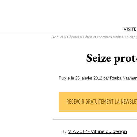
VISIT
Vous êtes ici
Accueil
 » 
Décorer
 » 
Hôtels et chambres d'hôtes
 » 
Seize 
Seize prot
Publié le 23 janvier 2012 par Rouba Naama
RECEVOIR GRATUITEMENT LA NEWSLE
VIA 2012 - Vitrine du design