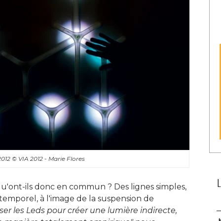
 2012
© VIA 2012 - Marie Flores
u'ont-ils donc en commun ? Des lignes simples, 
temporel, à l'image de la suspension de
iser les Leds pour créer une lumière indirecte, 