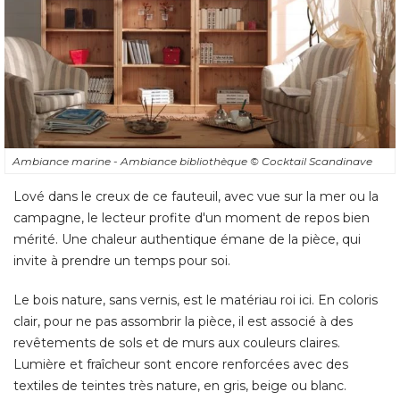
Ambiance marine - Ambiance bibliothèque
© Cocktail Scandinave
Lové dans le creux de ce fauteuil, avec vue sur la mer ou la
campagne, le lecteur profite d'un moment de repos bien
mérité. Une chaleur authentique émane de la pièce, qui
invite à prendre un temps pour soi. 
Le bois nature, sans vernis, est le matériau roi ici. En coloris
clair, pour ne pas assombrir la pièce, il est associé à des
revêtements de sols et de murs aux couleurs claires. 
Lumière et fraîcheur sont encore renforcées avec des
textiles de teintes très nature, en gris, beige ou blanc. 
Pour relever l'ensemble, quelques objets de décoration de
couleur sont de rigueur. Un beau rouge, un bleu roi ou un
vert anis égayeront l'ambiance sans lui faire perdre son