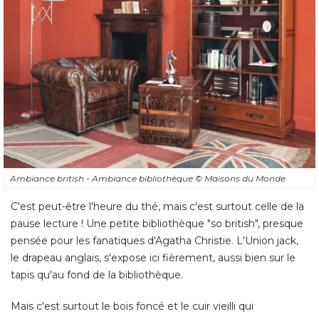
Ambiance british - Ambiance bibliothèque
© Maisons du Monde
C'est peut-être l'heure du thé, mais c'est surtout celle de la
pause lecture ! Une petite bibliothèque "so british", presque
pensée pour les fanatiques d'Agatha Christie. L'Union jack, 
le drapeau anglais, s'expose ici fièrement, aussi bien sur le
tapis qu'au fond de la bibliothèque. 
Mais c'est surtout le bois foncé et le cuir vieilli qui
reproduisent le charme d'une bibliothèque à l'anglaise. On
opte pour un fauteuil club confortable, en cuir noir ou
marron foncé. Mariez-le à des meubles en bois noble, une
liseuse vintage et une table basse patinée (naturellement