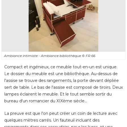
Ambiance intimiste - Ambiance bibliothèque
© FR 66
Compact et ingénieux, ce meuble tout-en-un est unique. 
Le dossier du meuble est une bibliothèque. Au-dessus de
l'assise se trouve des rangements, la porte devant dépliée
sert de table. Le bas de l'assise est composé de tiroirs. Deux
lampes éclairent le meuble. Et le tout semble sortir du
bureau d'un romancier du XIXème siècle... 
La preuve est que l'on peut créer un coin de lecture avec
quelques mètres carrés. Un fauteuil incluant des
rangements dans ses accoudoirs, pour les livres, et une
liseuse posée au sol juste derrière sont déjà une belle
ébauche. Ici, une tablette pratique s'ajoute, qui peut être 
remplacée par un bout de canapé ou un tabouret
transformé en petite table basse. 