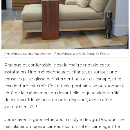
Ambiance contemporaine - Ambiance bibliothèque
© Desio
Pratique et confortable, c'est le maître mot de cette
installation. Une méridienne accueillante, et surtout une
console qui se glisse parfaitement autour du canapé, et le
coin lecture est créé. Cette table peut ainsi se positionner à 
côté de la méridienne, ou devant elle, et joue alors le rôle
de plateau. Idéale pour un petit déjeuner, avec café et
journal bien sûr ! 
Jouez avec la géométrie pour un style design. Pourquoi ne
pas placer un tapis à carreaux sur un sol en carrelage ? Le
contraste, associé aux lignes géométriques de la console et
du buffet, sonnera d'autant plus juste. 
Si ses couleurs sont classiques (bois foncé, tissu en lin