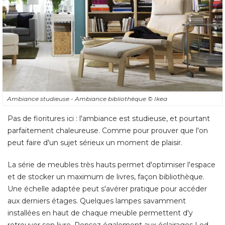
Ambiance studieuse - Ambiance bibliothèque
© Ikea
Pas de fioritures ici : l'ambiance est studieuse, et pourtant
parfaitement chaleureuse. Comme pour prouver que l'on
peut faire d'un sujet sérieux un moment de plaisir. 
La série de meubles très hauts permet d'optimiser l'espace
et de stocker un maximum de livres, façon bibliothèque. 
Une échelle adaptée peut s'avérer pratique pour accéder
aux derniers étages. Quelques lampes savamment
installées en haut de chaque meuble permettent d'y
retrouver son livre. Pensez également aux éclairages Led
qui se collent directement sous la tablette, et fonctionnent
avec des piles. 
Côté confort, le fauteuil à bascule s'accompagne d'un