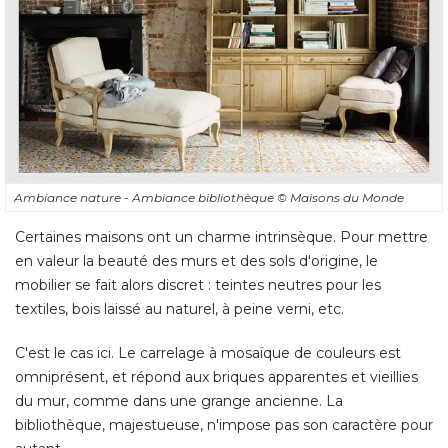
Ambiance nature - Ambiance bibliothèque
© Maisons du Monde
Certaines maisons ont un charme intrinsèque. Pour mettre
en valeur la beauté des murs et des sols d'origine, le
mobilier se fait alors discret : teintes neutres pour les
textiles, bois laissé au naturel, à peine verni, etc. 
C'est le cas ici. Le carrelage à mosaïque de couleurs est
omniprésent, et répond aux briques apparentes et vieillies
du mur, comme dans une grange ancienne. La
bibliothèque, majestueuse, n'impose pas son caractère pour
autant. 
Si vous souhaitez sublimer les éléments de la maison, en
choisissant un mobilier neutre, n'oubliez cependant pas
d'apporter le confort dans la pièce, sans quoi elle paraîtrait