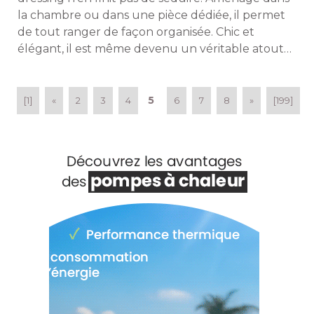
la chambre ou dans une pièce dédiée, il permet
de tout ranger de façon organisée. Chic et
élégant, il est même devenu un véritable atout 
déco qui nous donne envie de l'exhiber. La
preuve avec ces 20 dressings qui ont vraiment
tout pour plaire. 
5
[1]
«
2
3
4
6
7
8
»
[199]