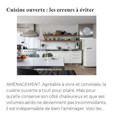
d'aménagement. Maison à part revient sur cinq
Cuisine ouverte : les erreurs à éviter
conseils pour concevoir un espace à la fois
fonctionnel, agréable et durable. 
AMÉNAGEMENT. Agréable à vivre et conviviale, la
cuisine ouverte a tout pour plaire. Mais pour
qu'elle conserve son côté chaleureux et que ses
volumes aérés ne deviennent pas incommodants, 
il est indispensable de bien l'aménager. Voici les