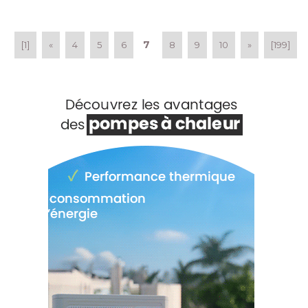
emballages et la surconsommation alimentaire
devient peu à peu un nouveau mode de vie ? 
7
[1]
«
4
5
6
8
9
10
»
[199]