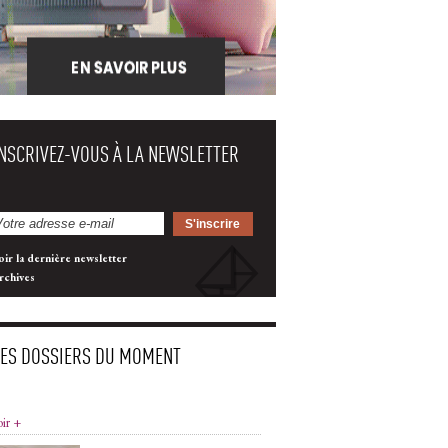
INSCRIVEZ-VOUS À LA NEWSLETTER
oir la dernière newsletter
rchives
LES DOSSIERS DU MOMENT
oir +