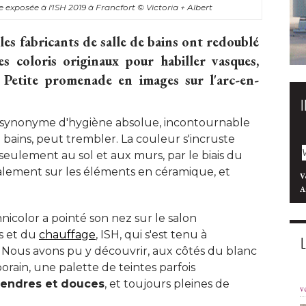
 exposée à l'ISH 2019 à Francfort
© Victoria + Albert
les fabricants de salle de bains ont redoublé 
s coloris originaux pour habiller vasques, 
 Petite promenade en images sur l'arc-en-
 synonyme d'hygiène absolue, incontournable
 bains, peut trembler. La couleur s'incruste
 seulement au sol et aux murs, par le biais du
lement sur les éléments en céramique, et
V
A
nicolor a pointé son nez sur le salon
ns et du
chauffage
, ISH, qui s'est tenu à 
. Nous avons pu y découvrir, aux côtés du blanc
orain, une palette de teintes parfois
tendres et douces
, et toujours pleines de 
v