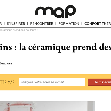
ER
S'INSPIRER
RENCONTRER
FORMATION
CONFORT THER
a céramique prend des couleurs !
ains : la céramique prend des
Beauvais
TTER MAP