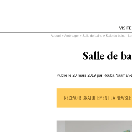
VISIT
Vous êtes ici
Accueil
 » 
Aménager
 » 
Salle de bains
 » 
Salle de bains : l
Salle de b
Publié le 20 mars 2019 par Rouba Naaman-
RECEVOIR GRATUITEMENT LA NEWSLE