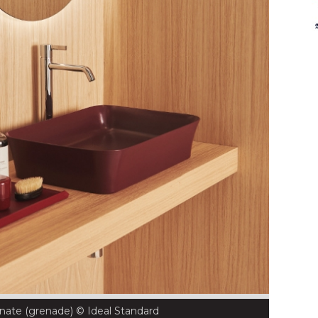
enate (grenade)
 © Ideal Standard