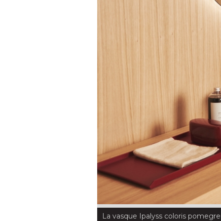
La vasque Ipalyss coloris pomegr