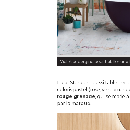
Violet aubergine pour habiller une
Ideal Standard aussi table - ent
coloris pastel (rose, vert amand
rouge grenade
, qui se marie 
par la marque. 