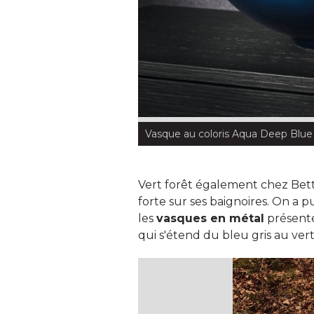
Vasque au coloris Aqua Deep Blue
Vert forêt également chez Bett
forte sur ses baignoires. On a p
les
vasques en métal
présenté
qui s'étend du bleu gris au vert