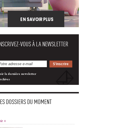
INSCRIVEZ-VOUS À LA NEWSLETTER
oir la dernière newsletter
rchives
LES DOSSIERS DU MOMENT
oir +