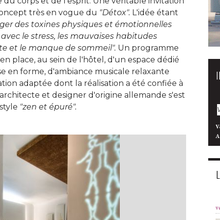
u corps et de l'esprit. Une véritable invitation
concept très en vogue du 
"Détox".
L'idée étant
léger des toxines physiques et émotionnelles 
ec le stress, les mauvaises habitudes
rette et le manque de sommeil".
Un programme
en place, au sein de l'hôtel, d'un espace dédié 
se en forme, d'ambiance musicale relaxante
on adaptée dont la réalisation a été confiée à 
'architecte et designer d'origine allemande s'est
style
"zen et épuré".
V
A
v