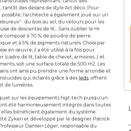
 translucides représentant, tantôt des
 tantôt des dessins de style Art déco. Pour
t possible, l'architecte a également joué sur un
aleureux"
 : du bois au sol, du velours pour les 
ise de descentes de lit... Sans oublier le Hi-
e composé à 70 % de poudre de pierre
lique et à 5% de pigments naturels. Choisi par
ise en œuvre, il a été utilisé à la fois pour
 (cadre de lit, table de chevet, armoires...) et
ments, soit une surface totale de 500 m2. Les
bains ont ainsi pu prendre une forme arrondie et
slucides qui, éclairés grâce à des 
leds
, offrent 
t de lumières. 
paquet sur les équipements higt-tech puisqu'un
d ont été harmonieusement intégrés dans toutes 
e elles bénéficient également du système
iété Zyken et développé par le designer Patrick
e Professeur Damien Léger, responsable du