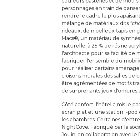
couleurs pastelles et de motifs
personnages en train de danser,
rendre le cadre le plus apaisan
mélange de matériaux dits
"ch
rideaux, de moelleux tapis en gu
Macs®, un matériau de synthès
naturelle, à 25 % de résine acry
l'architecte pour sa facilité de m
fabriquer l'ensemble du mobilier
pour réaliser certains aménage
cloisons murales des salles de 
être agrémentées de motifs tran
de surprenants jeux d'ombres e
Côté confort, l'hôtel a mis le 
écran plat et une station I-po
les chambres. Certaines d'entr
NightCove. Fabriqué par la soc
Jouin, en collaboration avec l