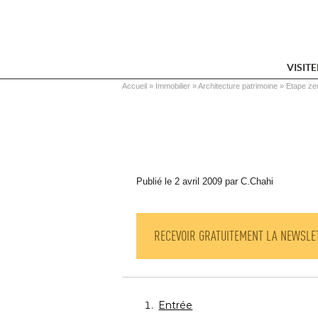
VISIT
Vous êtes ici
Accueil
 » 
Immobilier
 » 
Architecture patrimoine
 » 
Etape ze
Publié le 2 avril 2009 par C.Chahi
RECEVOIR GRATUITEMENT LA NEWSLE
Entrée