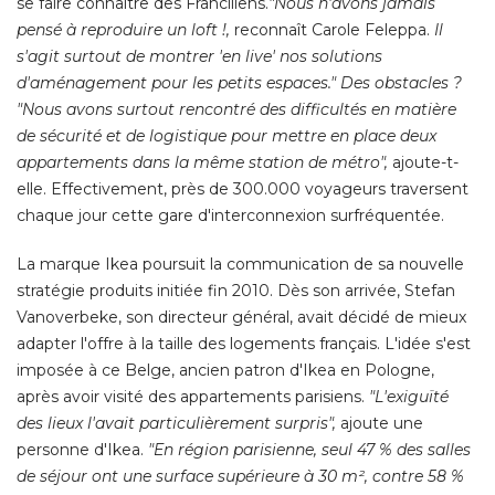
se faire connaître des Franciliens.
"Nous n'avons jamais 
pensé à reproduire un loft !, 
reconnaît Carole Feleppa. 
Il
s'agit surtout de montrer 'en live' nos solutions
d'aménagement pour les petits espaces." Des obstacles ? 
"
Nous avons surtout rencontré des difficultés en matière
de sécurité et de logistique pour mettre en place deux
appartements dans la même station de métro
", 
ajoute-t-
elle. Effectivement, près de 300.000 voyageurs traversent
chaque jour cette gare d'interconnexion surfréquentée. 
La marque Ikea poursuit la communication de sa nouvelle
stratégie produits initiée fin 2010. Dès son arrivée, Stefan
Vanoverbeke, son directeur général, avait décidé de mieux
adapter l'offre à la taille des logements français. L'idée s'est
imposée à ce Belge, ancien patron d'Ikea en Pologne, 
après avoir visité des appartements parisiens. 
"L'exiguïté 
des lieux l'avait particulièrement surpris", 
ajoute une
personne d'Ikea. 
"En région parisienne, seul 47 % des salles 
de séjour ont une surface supérieure à 30 m², contre 58 % 