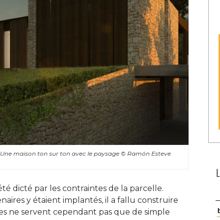
- Une maison ton sur ton avec le paysage
© Ramón Esteve 
 dicté par les contraintes de la parcelle. 
res y étaient implantés, il a fallu construire
res ne servent cependant pas que de simple