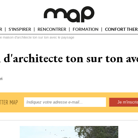
ER
S'INSPIRER
RENCONTRER
FORMATION
CONFORT THER
e maison d'architecte ton sur ton avec le paysage
d'architecte ton sur ton ave
ri
TTER MAP