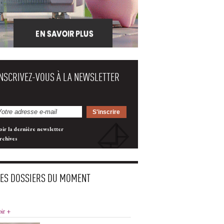
INSCRIVEZ-VOUS À LA NEWSLETTER
oir la dernière newsletter
rchives
LES DOSSIERS DU MOMENT
oir +