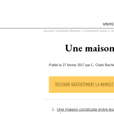
VISIT
Vous êtes ici
Accueil
 » 
Construire Rénover
 » 
Construction neuve
 » 
Un
Une maison 
Publié le 27 février 2017 par C. Chahi Bechk
RECEVOIR GRATUITEMENT LA NEWSLE
Une maison construite entre les