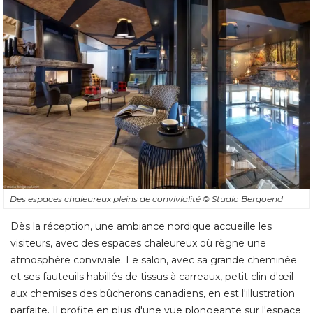
Des espaces chaleureux pleins de convivialité 
© Studio Bergoend
Dès la réception, une ambiance nordique accueille les
visiteurs, avec des espaces chaleureux où règne une
atmosphère conviviale. Le salon, avec sa grande cheminée
et ses fauteuils habillés de tissus à carreaux, petit clin d'œil
aux chemises des bûcherons canadiens, en est l'illustration
parfaite. Il profite en plus d'une vue plongeante sur l'espace